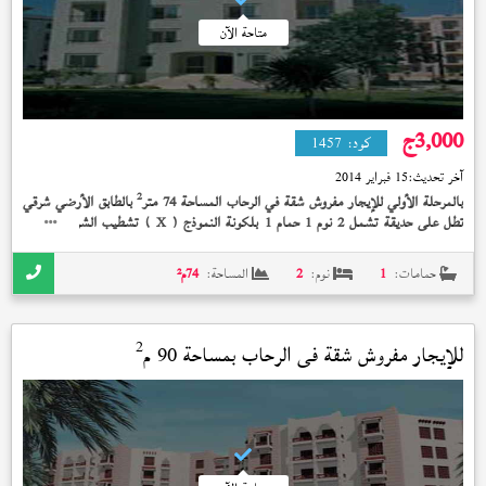
متاحة الآن
3,000
ج
كود:
1457
آخر تحديث:
15 فبراير 2014
2
بالمرحلة الأولي للإيجار مفروش شقة في الرحاب المساحة 74 متر
بالطابق الأرضي شرقي
تطل على حديقة تشمل 2 نوم 1 حمام 1 بلكونة النموذج (
) تشطيب الشركة الوديعة
X
مدفوعة بسعر 3,000 جنيه و + + + + فرش سوبر لوكس +
حمامات:
1
نوم:
2
المساحة:
74
م²
2
للإيجار مفروش شقة في
الرحاب
بمساحة 90 م