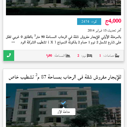
4,000
ج
كود:
2474
آخر تحديث:
15 فبراير 2014
2
بالمرحلة الأولي للإيجار مفروش شقة في الرحاب المساحة 90 متر
بالطابق 0 غربي تطل
على شارع تشمل 2 نوم 1 حمام 2 بلكونة النموذج (
) تشطيب الشركة الوديعة مدفوعة
X
بسعر 4,000 جنيه و + + + + مكيفة بالكامل-فرش سوبر لوكس +
حمامات:
1
نوم:
2
المساحة:
90
م²
2
للإيجار مفروش شقة في
الرحاب
بمساحة 87 م
تشطيب خاص
متاحة الآن