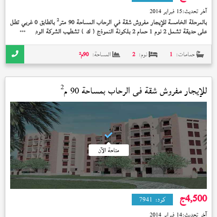
آخر تحديث:
15 فبراير 2014
2
بالمرحلة الخامسة للإيجار مفروش شقة في الرحاب المساحة 90 متر
بالطابق 0 غربي تطل
على حديقة تشمل 2 نوم 1 حمام 2 بلكونة النموذج (
) تشطيب الشركة الوديعة مدفوعة
ك
بسعر 6,000 جنيه
حمامات:
1
نوم:
2
المساحة:
90
م²
2
للإيجار مفروش شقة في
الرحاب
بمساحة 90 م
متاحة الآن
4,500
ج
كود:
7941
آخر تحديث:
14 فبراير 2014