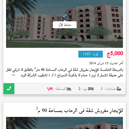
متاحة الآن
5,000
ج
كود:
7197
آخر تحديث:
15 فبراير 2014
2
بالمرحلة الخامسة للإيجار مفروش شقة في الرحاب المساحة 90 متر
بالطابق 0 شرقي تطل
على حديقة تشمل 2 نوم 1 حمام 0 بلكونة النموذج (
) تشطيب الشركة الوديعة مدفوعة
ل
بسعر 5,000 جنيه
حمامات:
1
نوم:
2
المساحة:
90
م²
2
للإيجار مفروش شقة في
الرحاب
بمساحة 90 م