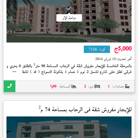
متاحة الآن
5,000
ج
كود:
7186
آخر تحديث:
15 فبراير 2014
2
بالمرحلة الخامسة للإيجار مفروش شقة في الرحاب المساحة 90 متر
بالطابق 0 بحري و
شرقي تطل على شارع تشمل 2 نوم 1 حمام 1 بلكونة النموذج (
) تشطيب الشركة
ك
الوديعة مدفوعة بسعر 5,000 جنيه
حمامات:
1
نوم:
2
المساحة:
90
م²
2
للإيجار مفروش شقة في
الرحاب
بمساحة 74 م