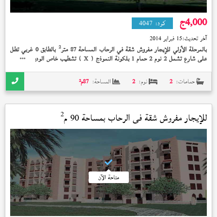
4,000
ج
كود:
4047
آخر تحديث:
15 فبراير 2014
2
بالمرحلة الأولي للإيجار مفروش شقة في الرحاب المساحة 87 متر
بالطابق 0 غربي تطل
على شارع تشمل 2 نوم 2 حمام 1 بلكونة النموذج (
) تشطيب خاص الوديعة مدفوعة
X
بسعر 4,000 جنيه
حمامات:
2
نوم:
2
المساحة:
87
م²
2
للإيجار مفروش شقة في
الرحاب
بمساحة 90 م
متاحة الآن