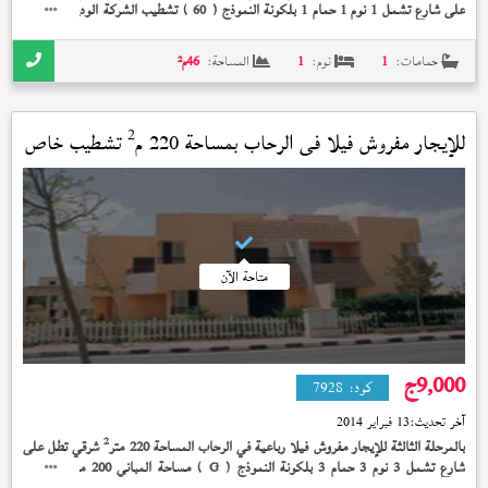
على شارع تشمل 1 نوم 1 حمام 1 بلكونة النموذج (
) تشطيب الشركة الوديعة مدفوعة
60
إستلام فوري 300,000 جنيه
حمامات:
1
نوم:
1
المساحة:
46
م²
2
للإيجار مفروش فيلا في
الرحاب
بمساحة 220 م
تشطيب خاص
متاحة الآن
9,000
ج
كود:
7928
آخر تحديث:
13 فبراير 2014
2
بالمرحلة الثالثة للإيجار مفروش فيلا رباعية في الرحاب المساحة 220 متر
شرقي تطل على
2
شارع تشمل 3 نوم 3 حمام 3 بلكونة النموذج (
) مساحة المباني 200 متر
تشطيب
G