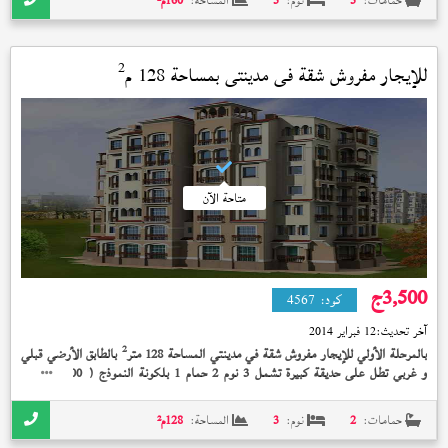
حمامات:
3
نوم:
3
المساحة:
160
م²
2
للإيجار مفروش شقة في
مدينتي
بمساحة 128 م
متاحة الآن
3,500
ج
كود:
4567
آخر تحديث:
12 فبراير 2014
2
بالمرحلة الأولي للإيجار مفروش شقة في مدينتي المساحة 128 متر
بالطابق الأرضي قبلي
و غربي تطل على حديقة كبيرة تشمل 3 نوم 2 حمام 1 بلكونة النموذج (
) تشمل
200
2
حديقة خاصة 45 متر
تشطيب الشركة الوديعة مدفوعة بسعر 3,500 جنيه
حمامات:
2
نوم:
3
المساحة:
128
م²