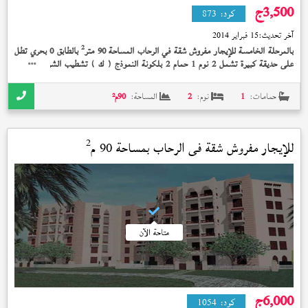
3,500
ج
كود:
873
آخر تحديث:
15 فبراير 2014
2
بالمرحلة الخامسة للإيجار مفروش شقة في الرحاب المساحة 90 متر
بالطابق 0 بحري تطل
على حديقة كبيرة تشمل 2 نوم 1 حمام 2 بلكونة النموذج (
) تشطيب الشركة الوديعة
ك
مدفوعة بسعر 3,500 جنيه و + + + + دش +
حمامات:
1
نوم:
2
المساحة:
90
م²
2
للإيجار مفروش شقة في
الرحاب
بمساحة 90 م
متاحة الآن
6,000
ج
كود:
1054