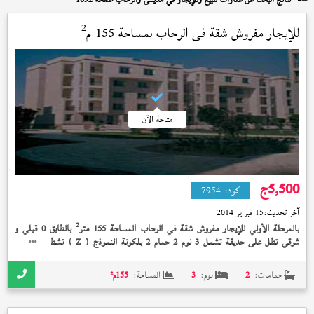
2
للإيجار مفروش شقة في
الرحاب
بمساحة 155 م
متاحة الآن
5,500
ج
كود:
7954
آخر تحديث:
15 فبراير 2014
2
بالمرحلة الأولي للإيجار مفروش شقة في الرحاب المساحة 155 متر
بالطابق 0 قبلي و
شرقي تطل على حديقة تشمل 3 نوم 2 حمام 2 بلكونة النموذج (
) تشطيب الشركة
Z
الوديعة مدفوعة بسعر 5,500 جنيه
حمامات:
2
نوم:
3
المساحة:
155
م²