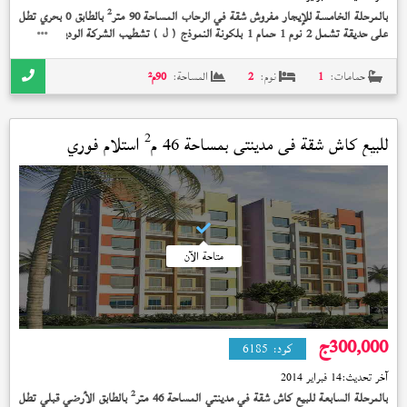
2
بالمرحلة الخامسة للإيجار مفروش شقة في الرحاب المساحة 90 متر
بالطابق 0 بحري تطل
على حديقة تشمل 2 نوم 1 حمام 1 بلكونة النموذج (
) تشطيب الشركة الوديعة مدفوعة
ل
بسعر 4,500 جنيه
حمامات:
1
نوم:
2
المساحة:
90
م²
2
للبيع كاش شقة في
مدينتي
بمساحة 46 م
استلام فوري
متاحة الآن
300,000
ج
كود:
6185
آخر تحديث:
14 فبراير 2014
2
بالمرحلة السابعة للبيع كاش شقة في مدينتي المساحة 46 متر
بالطابق الأرضي قبلي تطل