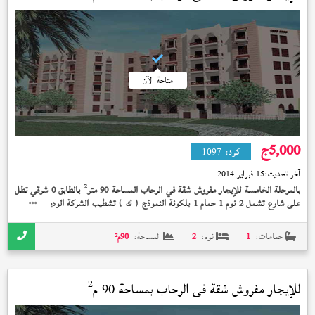
متاحة الآن
5,000
ج
كود:
1097
آخر تحديث:
15 فبراير 2014
2
بالمرحلة الخامسة للإيجار مفروش شقة في الرحاب المساحة 90 متر
بالطابق 0 شرقي تطل
على شارع تشمل 2 نوم 1 حمام 1 بلكونة النموذج (
) تشطيب الشركة الوديعة مدفوعة
ك
بسعر 5,000 جنيه و + + + + تك كامل-سوبر لوكس +
حمامات:
1
نوم:
2
المساحة:
90
م²
2
للإيجار مفروش شقة في
الرحاب
بمساحة 90 م