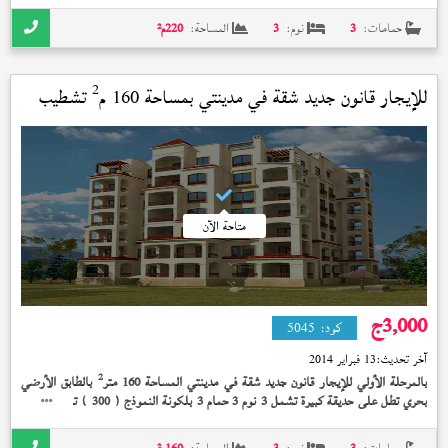
خاص الوديعة مدفوعة بسعر 9,000 جنيه
حمامات:
3
نوم:
3
المساحة:
220
م²
2
للإيجار قانون جديد شقة في
مدينتي
بمساحة 160 م
تشطيب
خاص
متاحة الآن
3,000
ج
كود:
5045
آخر تحديث:
13 فبراير 2014
2
بالمرحلة الأولي للإيجار قانون جديد شقة في مدينتي المساحة 160 متر
بالطابق الأرضي
بحري تطل على حديقة كبيرة تشمل 3 نوم 3 حمام 3 بلكونة النموذج (
) تشمل حديقة
300
2
خاصة 60 متر
تشطيب خاص الوديعة مدفوعة بسعر 3,000 جنيه