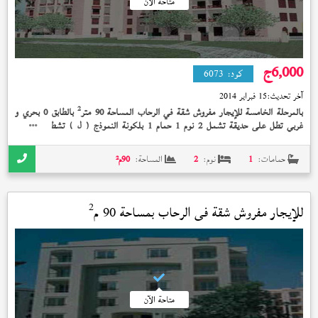
متاحة الآن
6,000
ج
كود:
6073
آخر تحديث:
15 فبراير 2014
2
بالمرحلة الخامسة للإيجار مفروش شقة في الرحاب المساحة 90 متر
بالطابق 0 بحري و
غربي تطل على حديقة تشمل 2 نوم 1 حمام 1 بلكونة النموذج (
) تشطيب الشركة
ل
الوديعة مدفوعة بسعر 6,000 جنيه و + + + يفضل اجانب ومده طويلة + +
حمامات:
1
نوم:
2
المساحة:
90
م²
2
للإيجار مفروش شقة في
الرحاب
بمساحة 90 م
متاحة الآن