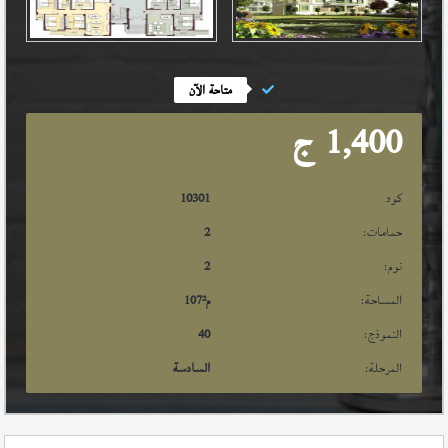
متاحة الآن
1,400
ج
كود
10301
حمامات:
2
نوم:
2
المساحة:
م²
107
النموذج:
40
المرحلة:
السادسة