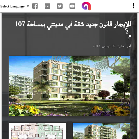
Select Language
▼
للإيجار قانون جديد شقة في
مدينتي
بمساحة 107
2
م
آخر تحديث
02 ديسمبر 2015