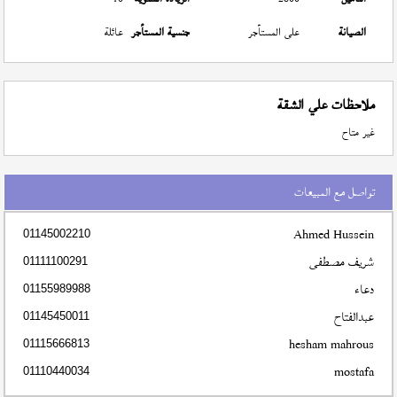
الصيانة
على المستأجر
جنسية المستأجر
عائلة
ملاحظات علي الشقة
غير متاح
تواصل مع المبيعات
Ahmed Hussein
01145002210
شريف مصطفى
01111100291
دعاء
01155989988
عبدالفتاح
01145450011
hesham mahrous
01115666813
mostafa
01110440034