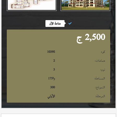
متاحة الآن
2,500
ج
كود
10398
حمامات:
2
نوم:
3
المساحة:
م²
175
النموذج:
300
المرحلة:
الأولي