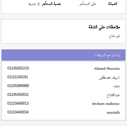
الصيانة
على المستأجر
جنسية المستأجر
لا يشترط
ملاحظات علي الشقة
غير متاح
تواصل مع المبيعات
Ahmed Hussein
01145002210
شريف مصطفى
01111100291
دعاء
01155989988
عبدالفتاح
01145450011
hesham mahrous
01115666813
mostafa
01110440034