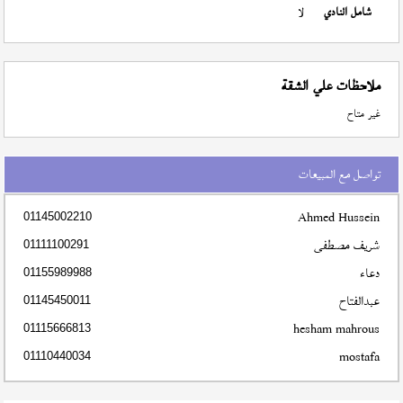
شامل النادي
لا
ملاحظات علي الشقة
غير متاح
تواصل مع المبيعات
Ahmed Hussein
01145002210
شريف مصطفى
01111100291
دعاء
01155989988
عبدالفتاح
01145450011
hesham mahrous
01115666813
mostafa
01110440034