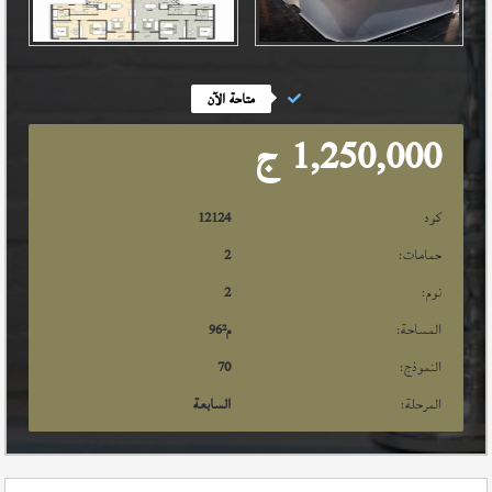
متاحة الآن
1,250,000
ج
كود
12124
حمامات:
2
نوم:
2
المساحة:
م²
96
النموذج:
70
المرحلة:
السابعة