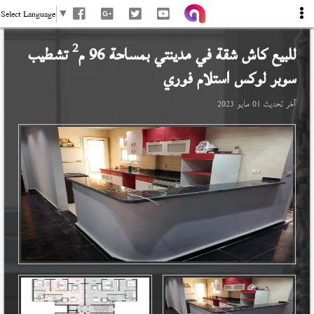
Select Language
▼
2
للبيع كاش شقة في
مدينتي
بمساحة 96 م
تشطيب
سوبر لوكس استلام فوري
آخر تحديث
01 مايو 2023