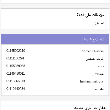
ملاحظات علي الشقة
غير متاح
تواصل مع المبيعات
Ahmed Hussein
01145002210
شريف مصطفى
01111100291
دعاء
01155989988
عبدالفتاح
01145450011
hesham mahrous
01115666813
mostafa
01110440034
عقارات أخري متاحة