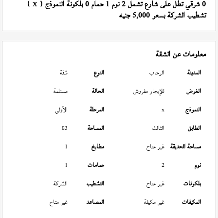
0 شرقي تطل على شارع تشمل 2 نوم 1 حمام 0 بلكونة النموذج (
)
X
تشطيب الشركة بسعر 5,000 جنيه
معلومات عن الشقة
المدينة
الرحاب
النوع
شقة
الغرض
للإيجار مفروش
الحالة
مستلمة
النموذج
x
المرحلة
الأولي
الطابق
الثالث
المساحة
83
مساحة الحديقة
غير متاح
مطابخ
1
نوم
2
حمامات
1
بلكونات
غير متاح
التشطيب
الشركة
المكيفات
غير مكيفة
المصاعد
غير متاح