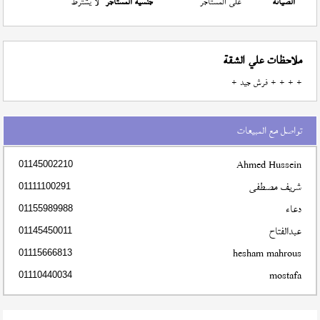
الصيانة
على المستأجر
جنسية المستأجر
لا يشترط
ملاحظات علي الشقة
+ + + + فرش جيد +
تواصل مع المبيعات
Ahmed Hussein
01145002210
شريف مصطفى
01111100291
دعاء
01155989988
عبدالفتاح
01145450011
hesham mahrous
01115666813
mostafa
01110440034