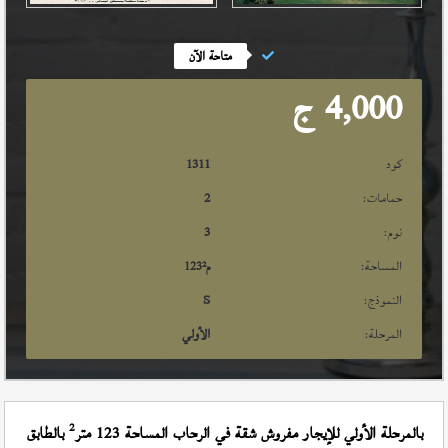
متاحة الآن
4,000
ج
كود
1311
حمامات:
2
نوم:
3
المساحة:
م²
123
النموذج:
S
المرحلة:
الأولي
2
بالمرحلة الأولي للإيجار مفروش شقة في الرحاب المساحة 123 متر
بالطابق