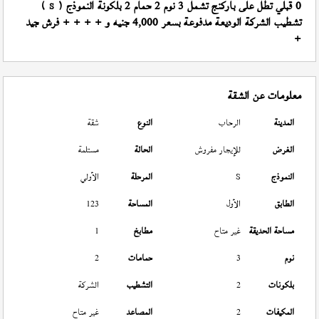
0 قبلي تطل على باركنج تشمل 3 نوم 2 حمام 2 بلكونة النموذج (
)
S
تشطيب الشركة الوديعة مدفوعة بسعر 4,000 جنيه و + + + + فرش جيد
+
معلومات عن الشقة
المدينة
الرحاب
النوع
شقة
الغرض
للإيجار مفروش
الحالة
مستلمة
النموذج
S
المرحلة
الأولي
الطابق
الأول
المساحة
123
مساحة الحديقة
غير متاح
مطابخ
1
نوم
3
حمامات
2
بلكونات
2
التشطيب
الشركة
المكيفات
2
المصاعد
غير متاح