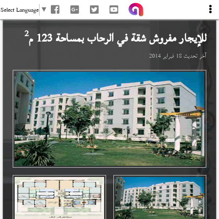
Select Language
▼
2
للإيجار مفروش شقة في
الرحاب
بمساحة 123 م
آخر تحديث
18 فبراير 2014