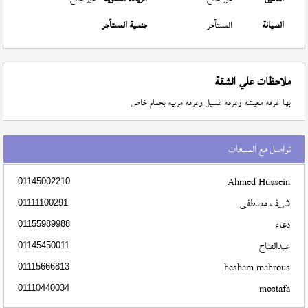
الصيانة
المستأجر
جنسية المستأجر
ملاحظات علي الشقة
بها غرفه معيشه وغرفه غسيل وغرفه مربيه بحمام خاص
تواصل مع المبيعات
Ahmed Hussein
01145002210
شريف مصطفى
01111100291
دعاء
01155989988
عبدالفتاح
01145450011
hesham mahrous
01115666813
mostafa
01110440034