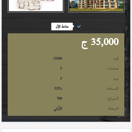
متاحة الآن
35,000
ج
كود
13266
حمامات:
3
نوم:
3
المساحة:
م²
325
النموذج:
700
المرحلة:
الأولي