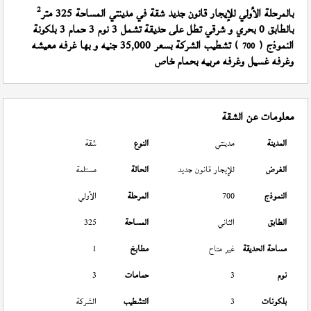
2
بالمرحلة الأولي للإيجار قانون جديد شقة في مدينتي المساحة 325 متر
بالطابق 0 بحري و شرقي تطل على حديقة تشمل 3 نوم 3 حمام 3 بلكونة
النموذج (
) تشطيب الشركة بسعر 35,000 جنيه و بها غرفه معيشه
700
وغرفه غسيل وغرفه مربيه بحمام خاص
معلومات عن الشقة
المدينة
مدينتي
النوع
شقة
الغرض
للإيجار قانون جديد
الحالة
مستلمة
النموذج
700
المرحلة
الأولي
الطابق
الثاني
المساحة
325
مساحة الحديقة
غير متاح
مطابخ
1
نوم
3
حمامات
3
بلكونات
3
التشطيب
الشركة