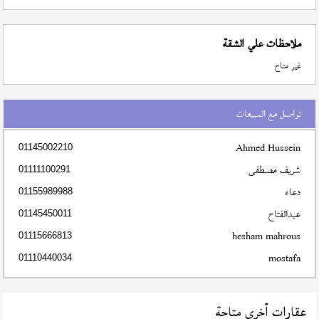
ملاحظات علي الشقة
غير متاح
تواصل مع المبيعات
Ahmed Hussein
01145002210
شريف مصطفى
01111100291
دعاء
01155989988
عبدالفتاح
01145450011
hesham mahrous
01115666813
mostafa
01110440034
عقارات أخري متاحة