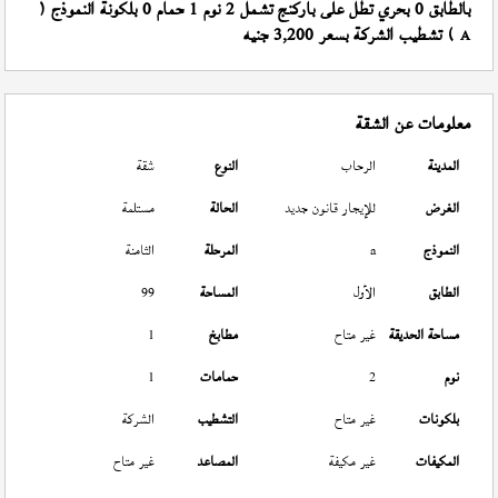
بالطابق 0 بحري تطل على باركنج تشمل 2 نوم 1 حمام 0 بلكونة النموذج (
) تشطيب الشركة بسعر 3,200 جنيه
A
معلومات عن الشقة
المدينة
الرحاب
النوع
شقة
الغرض
للإيجار قانون جديد
الحالة
مستلمة
النموذج
a
المرحلة
الثامنة
الطابق
الأول
المساحة
99
مساحة الحديقة
غير متاح
مطابخ
1
نوم
2
حمامات
1
بلكونات
غير متاح
التشطيب
الشركة
المكيفات
غير مكيفة
المصاعد
غير متاح