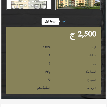
متاحة الآن
2,500
ج
كود
13624
حمامات:
2
نوم:
2
المساحة:
م²
96
النموذج:
70
المرحلة:
الحادية عشر