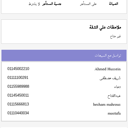
الصيانة
على المستأجر
جنسية المستأجر
لا يشترط
ملاحظات علي الشقة
غير متاح
تواصل مع المبيعات
Ahmed Hussein
01145002210
شريف مصطفى
01111100291
دعاء
01155989988
عبدالفتاح
01145450011
hesham mahrous
01115666813
mostafa
01110440034