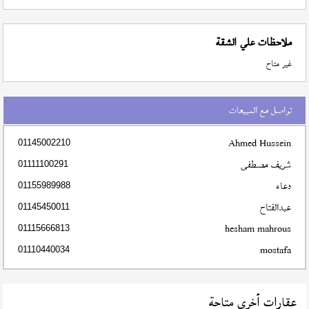
ملاحظات علي الشقة
غير متاح
تواصل مع المبيعات
Ahmed Hussein
01145002210
شريف مصطفى
01111100291
دعاء
01155989988
عبدالفتاح
01145450011
hesham mahrous
01115666813
mostafa
01110440034
عقارات أخري متاحة