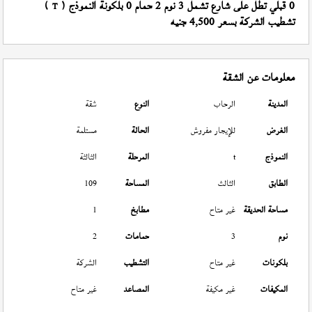
0 قبلي تطل على شارع تشمل 3 نوم 2 حمام 0 بلكونة النموذج (
)
T
تشطيب الشركة بسعر 4,500 جنيه
معلومات عن الشقة
المدينة
الرحاب
النوع
شقة
الغرض
للإيجار مفروش
الحالة
مستلمة
النموذج
t
المرحلة
الثالثة
الطابق
الثالث
المساحة
109
مساحة الحديقة
غير متاح
مطابخ
1
نوم
3
حمامات
2
بلكونات
غير متاح
التشطيب
الشركة
المكيفات
غير مكيفة
المصاعد
غير متاح