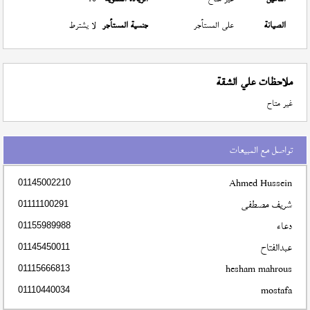
الصيانة
على المستأجر
جنسية المستأجر
لا يشترط
ملاحظات علي الشقة
غير متاح
تواصل مع المبيعات
Ahmed Hussein
01145002210
شريف مصطفى
01111100291
دعاء
01155989988
عبدالفتاح
01145450011
hesham mahrous
01115666813
mostafa
01110440034