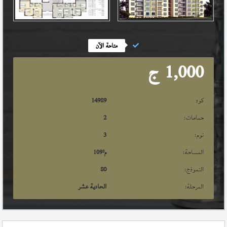
متاحة الآن
1,000
ج
كود
14989
حمامات:
2
نوم:
3
المساحة:
م²
109
النموذج:
80
المرحلة:
الحادية عشر