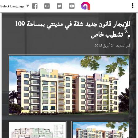
Select Language
▼
للإيجار قانون جديد شقة في
مدينتي
بمساحة 109
2
م
تشطيب خاص
آخر تحديث
24 أبريل 2015