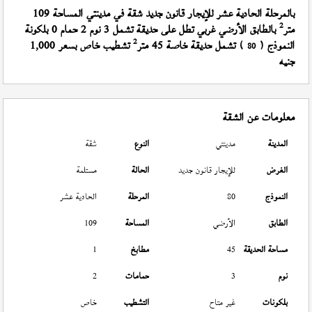
بالمرحلة الحادية عشر للإيجار قانون جديد شقة في مدينتي المساحة 109
2
متر
بالطابق الأرضي غربي تطل على حديقة تشمل 3 نوم 2 حمام 0 بلكونة
2
النموذج (
) تشمل حديقة خاصة 45 متر
تشطيب خاص بسعر 1,000
80
جنيه
معلومات عن الشقة
المدينة
مدينتي
النوع
شقة
الغرض
للإيجار قانون جديد
الحالة
مستلمة
النموذج
80
المرحلة
الحادية عشر
الطابق
الأرضي
المساحة
109
مساحة الحديقة
45
مطابخ
1
نوم
3
حمامات
2
بلكونات
غير متاح
التشطيب
خاص