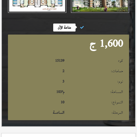
متاحة الآن
1,600
ج
كود
15139
حمامات:
2
نوم:
3
المساحة:
م²
103
النموذج:
10
المرحلة:
السادسة