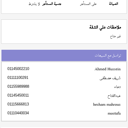
الصيانة
على المستأجر
جنسية المستأجر
لا يشترط
ملاحظات علي الشقة
غير متاح
تواصل مع المبيعات
Ahmed Hussein
01145002210
شريف مصطفى
01111100291
دعاء
01155989988
عبدالفتاح
01145450011
hesham mahrous
01115666813
mostafa
01110440034