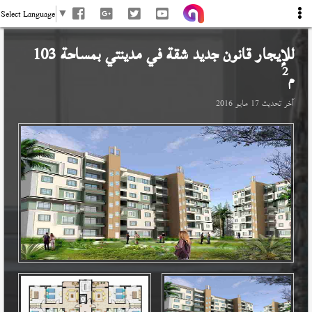
Select Language
▼
للإيجار قانون جديد شقة في
مدينتي
بمساحة 103
2
م
آخر تحديث
17 مايو 2016