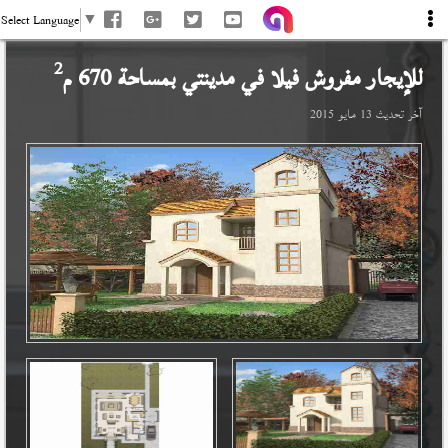
Select Language
▼
2
للإيجار مفروش فيلا في
مدينتي
بمساحة 670 م
آخر تحديث
13 مايو 2015