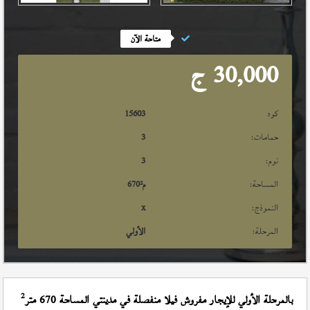
متاحة الآن
30,000
ج
كود
15603
حمامات:
3
نوم:
3
المساحة:
م²
670
النموذج:
x
المرحلة:
الأولي
2
بالمرحلة الأولي للإيجار مفروش فيلا منفصلة في مدينتي المساحة 670 متر