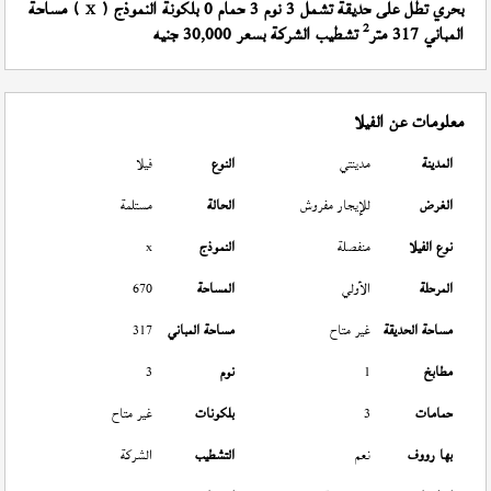
بحري تطل على حديقة تشمل 3 نوم 3 حمام 0 بلكونة النموذج (
) مساحة
X
2
المباني 317 متر
تشطيب الشركة بسعر 30,000 جنيه
معلومات عن الفيلا
المدينة
مدينتي
النوع
فيلا
الغرض
للإيجار مفروش
الحالة
مستلمة
نوع الفيلا
منفصلة
النموذج
x
المرحلة
الأولي
المساحة
670
مساحة الحديقة
غير متاح
مساحة المباني
317
مطابخ
1
نوم
3
حمامات
3
بلكونات
غير متاح
بها رووف
نعم
التشطيب
الشركة