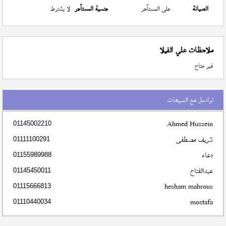
الصيانة
على المستأجر
جنسية المستأجر
لا يشترط
ملاحظات علي الفيلا
غير متاح
تواصل مع المبيعات
Ahmed Hussein
01145002210
شريف مصطفى
01111100291
دعاء
01155989988
عبدالفتاح
01145450011
hesham mahrous
01115666813
mostafa
01110440034