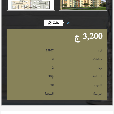
متاحة الآن
3,200
ج
كود
15907
حمامات:
2
نوم:
2
المساحة:
م²
96
النموذج:
70
المرحلة:
السابعة