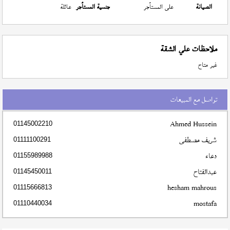
الصيانة
على المستأجر
جنسية المستأجر
عائلة
ملاحظات علي الشقة
غير متاح
تواصل مع المبيعات
Ahmed Hussein
01145002210
شريف مصطفى
01111100291
دعاء
01155989988
عبدالفتاح
01145450011
hesham mahrous
01115666813
mostafa
01110440034