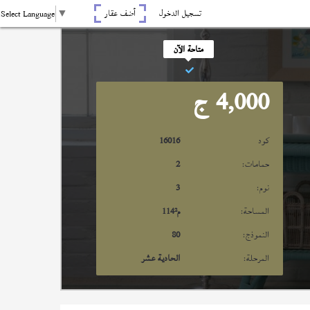
تسجيل الدخول
أضف عقار
Select Language
▼
متاحة الآن
4,000
ج
كود
16016
حمامات:
2
نوم:
3
المساحة:
م²
114
النموذج:
80
المرحلة:
الحادية عشر