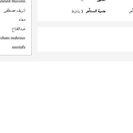
Ahmed Hussein
شريف مصطفى
جر
جنسية المستأجر
لا يشترط
دعاء
عبدالفتاح
esham mahrous
mostafa