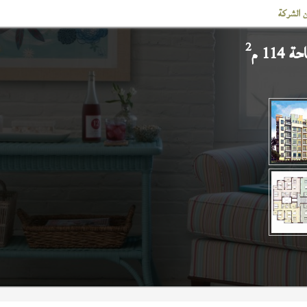
 الشركة
2
114 م