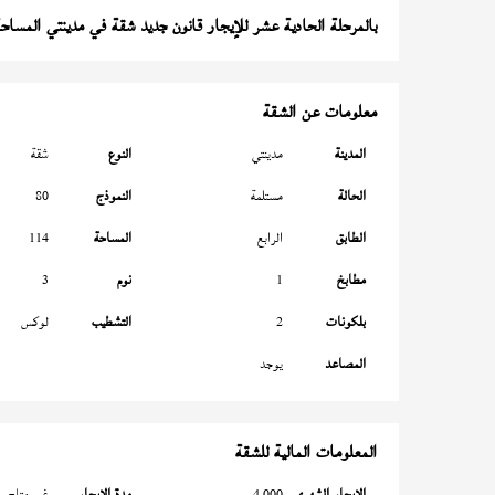
بالمرحلة الحادية عشر للإيجار قانون جديد شقة في مدينتي المساحة 114 م
معلومات عن الشقة
المدينة
مدينتي
النوع
شقة
الحالة
مستلمة
النموذج
80
الطابق
الرابع
المساحة
114
مطابخ
1
نوم
3
بلكونات
2
التشطيب
لوكس
المصاعد
يوجد
المعلومات المالية للشقة
الإيجار الشهري
4,000
مدة الإيجار
غير متاح