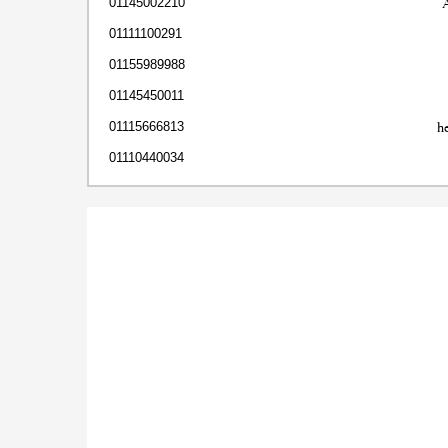
01145002210
01111100291
01155989988
01145450011
h
01115666813
01110440034