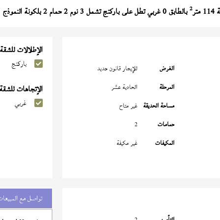
2
تر
بالطابق 0 غربي تطل على باركنج تشمل 3 نوم 2 حمام 2 بلكونة النموذج (
الإطلالات للشقة
باركنج
الغرض
للإيجار قانون جديد
المرحلة
الحادية عشر
الإتجاهات للشقة
غربي
مساحة الحديقة
غير متاح
حمامات
2
المكيفات
غير مكيفة
تواصل مع المبيعات
التأمين
2