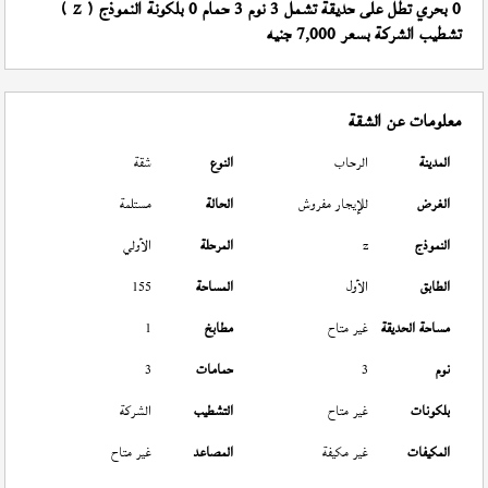
0 بحري تطل على حديقة تشمل 3 نوم 3 حمام 0 بلكونة النموذج (
)
Z
تشطيب الشركة بسعر 7,000 جنيه
معلومات عن الشقة
المدينة
الرحاب
النوع
شقة
الغرض
للإيجار مفروش
الحالة
مستلمة
النموذج
z
المرحلة
الأولي
الطابق
الأول
المساحة
155
مساحة الحديقة
غير متاح
مطابخ
1
نوم
3
حمامات
3
بلكونات
غير متاح
التشطيب
الشركة
المكيفات
غير مكيفة
المصاعد
غير متاح