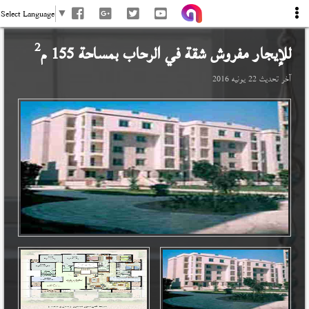
Select Language
▼
2
للإيجار مفروش شقة في
الرحاب
بمساحة 155 م
آخر تحديث
22 يونيه 2016