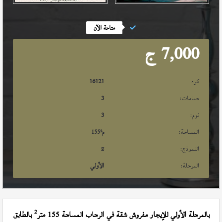
متاحة الآن
7,000
ج
كود
16121
حمامات:
3
نوم:
3
المساحة:
م²
155
النموذج:
z
المرحلة:
الأولي
2
بالمرحلة الأولي للإيجار مفروش شقة في الرحاب المساحة 155 متر
بالطابق