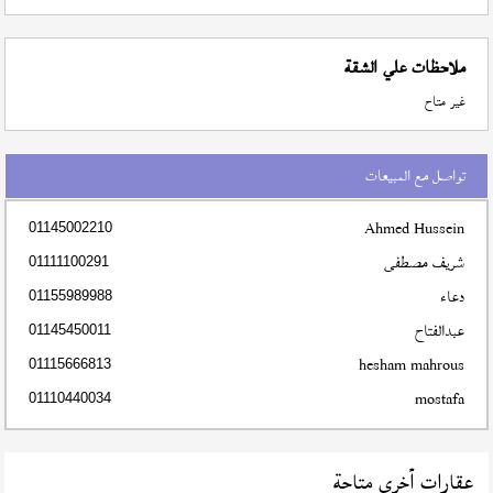
ملاحظات علي الشقة
غير متاح
تواصل مع المبيعات
Ahmed Hussein
01145002210
شريف مصطفى
01111100291
دعاء
01155989988
عبدالفتاح
01145450011
hesham mahrous
01115666813
mostafa
01110440034
عقارات أخري متاحة