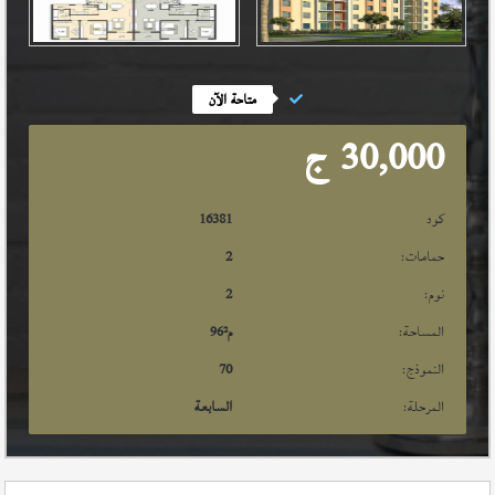
متاحة الآن
30,000
ج
كود
16381
حمامات:
2
نوم:
2
المساحة:
م²
96
النموذج:
70
المرحلة:
السابعة