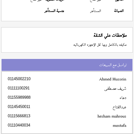
الصيانة
المستأجر
جنسية المستأجر
ملاحظات علي الشقة
مكيفه بالكامل وبها كل الاجهزه الكهربائيه
تواصل مع المبيعات
Ahmed Hussein
01145002210
شريف مصطفى
01111100291
دعاء
01155989988
عبدالفتاح
01145450011
hesham mahrous
01115666813
mostafa
01110440034