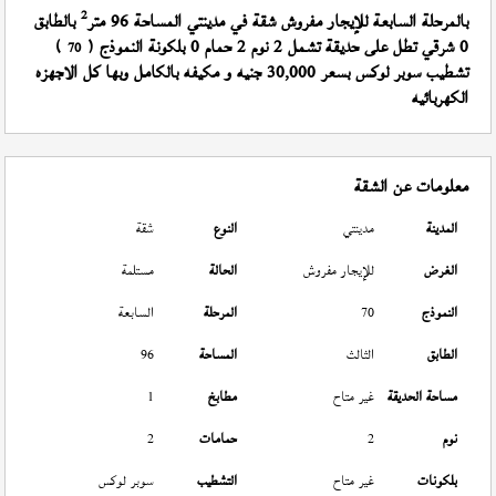
2
بالمرحلة السابعة للإيجار مفروش شقة في مدينتي المساحة 96 متر
بالطابق
0 شرقي تطل على حديقة تشمل 2 نوم 2 حمام 0 بلكونة النموذج (
)
70
تشطيب سوبر لوكس بسعر 30,000 جنيه و مكيفه بالكامل وبها كل الاجهزه
الكهربائيه
معلومات عن الشقة
المدينة
مدينتي
النوع
شقة
الغرض
للإيجار مفروش
الحالة
مستلمة
النموذج
70
المرحلة
السابعة
الطابق
الثالث
المساحة
96
مساحة الحديقة
غير متاح
مطابخ
1
نوم
2
حمامات
2
بلكونات
غير متاح
التشطيب
سوبر لوكس