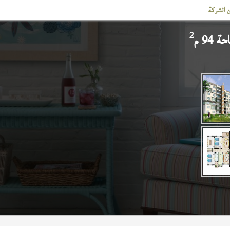
 الشركة
2
 94 م