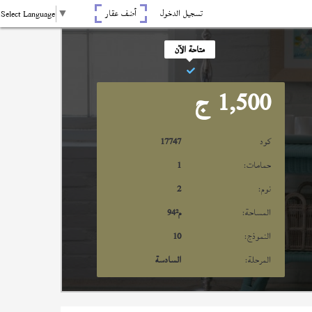
تسجيل الدخول
أضف عقار
Select Language
▼
متاحة الآن
1,500
ج
كود
17747
حمامات:
1
نوم:
2
المساحة:
م²
94
النموذج:
10
المرحلة:
السادسة