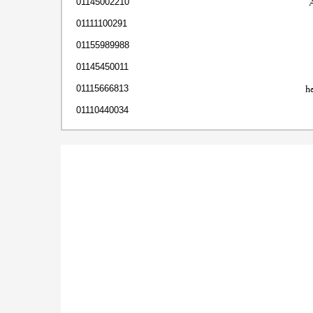
01145002210
01111100291
01155989988
01145450011
h
01115666813
01110440034