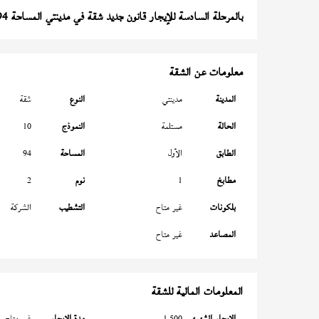
بالمرحلة السادسة للإيجار قانون جديد شقة في مدينتي المساحة 94 متر
معلومات عن الشقة
المدينة
مدينتي
النوع
شقة
الحالة
مستلمة
النموذج
10
الطابق
الأول
المساحة
94
مطابخ
1
نوم
2
بلكونات
غير متاح
التشطيب
الشركة
المصاعد
غير متاح
المعلومات المالية للشقة
الإيجار الشهري
1,500
مدة الإيجار
غير متاح