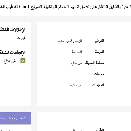
2
بالطابق 0 تطل على تشمل 2 نوم 1 حمام 0 بلكونة النموذج (
) تشطيب الشركة بسع
10
الإطلالات للشقة
غير متاح
الغرض
للإيجار قانون جديد
المرحلة
السادسة
الإتجاهات للشقة
غير متاح
مساحة الحديقة
غير متاح
حمامات
1
المكيفات
غير مكيفة
تواصل مع المبيعات
التأمين
غير متاح