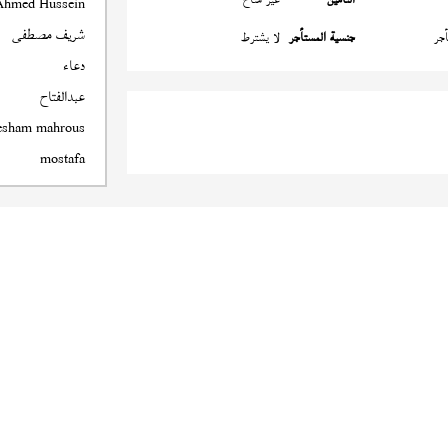
Ahmed Hussein
شريف مصطفى
جر
جنسية المستأجر
لا يشترط
دعاء
عبدالفتاح
esham mahrous
mostafa