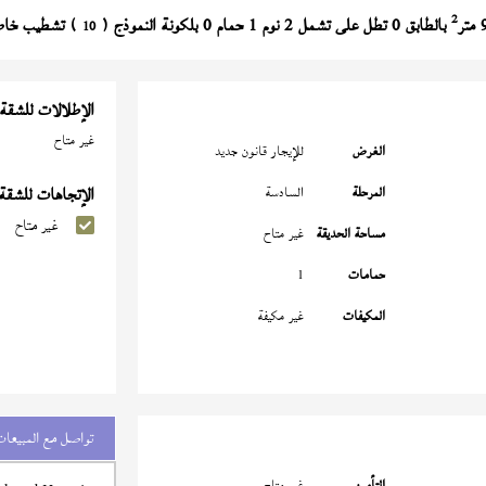
2
بالطابق 0 تطل على تشمل 2 نوم 1 حمام 0 بلكونة النموذج (
) تشطيب خاص بسعر 
10
الإطلالات للشقة
غير متاح
الغرض
للإيجار قانون جديد
المرحلة
السادسة
الإتجاهات للشقة
غير متاح
مساحة الحديقة
غير متاح
حمامات
1
المكيفات
غير مكيفة
تواصل مع المبيعات
التأمين
غير متاح