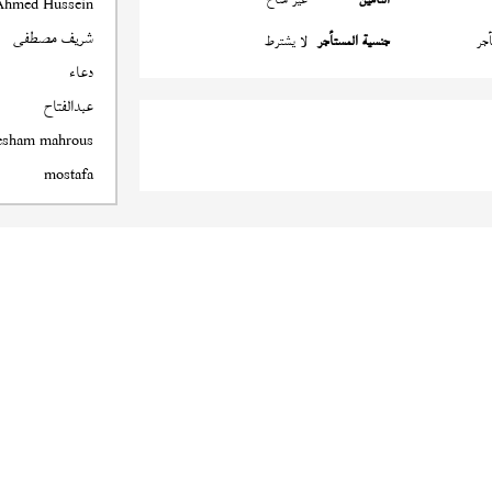
Ahmed Hussein
شريف مصطفى
جر
جنسية المستأجر
لا يشترط
دعاء
عبدالفتاح
esham mahrous
mostafa