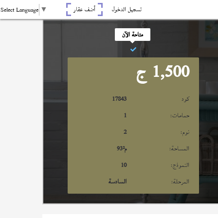
تسجيل الدخول
أضف عقار
Select Language
▼
متاحة الآن
1,500
ج
كود
17843
حمامات:
1
نوم:
2
المساحة:
م²
93
النموذج:
10
المرحلة:
السادسة