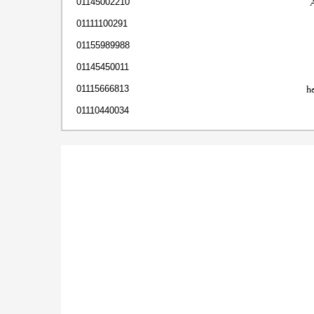
01145002210
01111100291
01155989988
01145450011
h
01115666813
01110440034