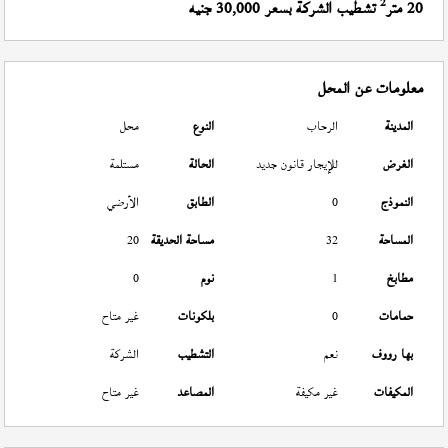
2
20 متر
تشطيب الشركة بسعر 30,000 جنيه
معلومات عن المحل
المدينة
الرحاب
النوع
محل
الغرض
للإيجار قانون جديد
الحالة
مستلمة
النموذج
0
الطابق
الأرضي
المساحة
32
مساحة الحديقة
20
مطابخ
1
نوم
0
حمامات
0
بلكونات
غير متاح
بها رووف
نعم
التشطيب
الشركة
المكيفات
غير مكيفة
المصاعد
غير متاح