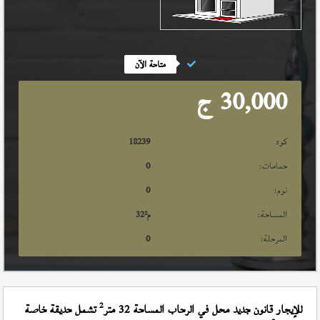
متاحة الآن
30,000
ج
كود
18239
حمامات:
0
نوم:
0
المساحة:
م²
32
المرحلة:
0
2
للإيجار قانون جديد محل في الرحاب المساحة 32 متر
تشمل حديقة خاصة