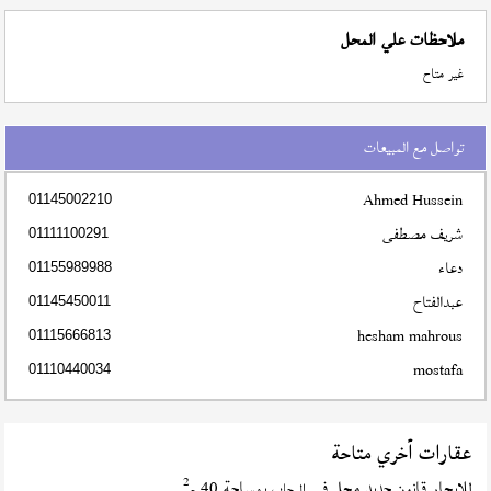
ملاحظات علي المحل
غير متاح
تواصل مع المبيعات
Ahmed Hussein
01145002210
شريف مصطفى
01111100291
دعاء
01155989988
عبدالفتاح
01145450011
hesham mahrous
01115666813
mostafa
01110440034
عقارات أخري متاحة
2
للإيجار قانون جديد محل في
بمساحة 40 م
الرحاب