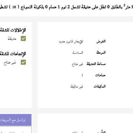
2
بالطابق 0 تطل على حديقة تشمل 2 نوم 1 حمام 0 بلكونة النموذج (
) تشطيب خ
10
الإطلالات للشقة
حديقة
الغرض
للإيجار قانون جديد
المرحلة
السادسة
الإتجاهات للشقة
غير متاح
مساحة الحديقة
غير متاح
حمامات
1
المكيفات
غير مكيفة
تواصل مع المبيعات
التأمين
غير متاح