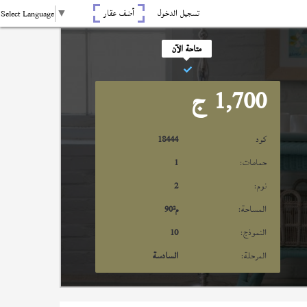
تسجيل الدخول
أضف عقار
Select Language
▼
متاحة الآن
1,700
ج
كود
18444
حمامات:
1
نوم:
2
المساحة:
م²
90
النموذج:
10
المرحلة:
السادسة