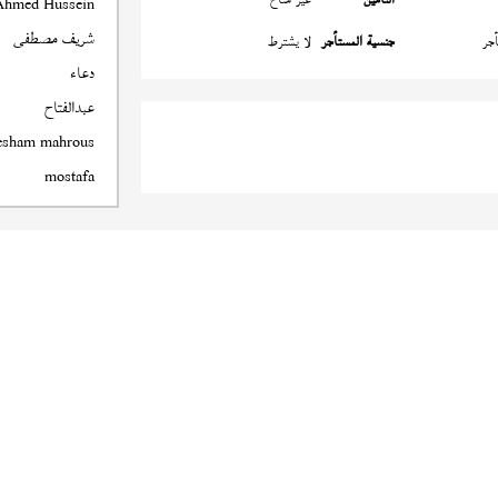
Ahmed Hussein
شريف مصطفى
جر
جنسية المستأجر
لا يشترط
دعاء
عبدالفتاح
esham mahrous
mostafa