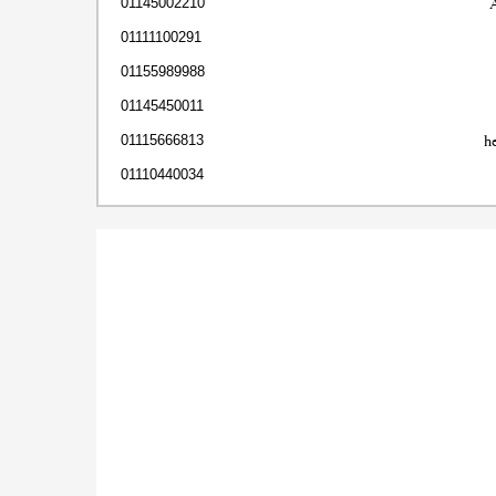
01145002210
01111100291
01155989988
01145450011
h
01115666813
01110440034