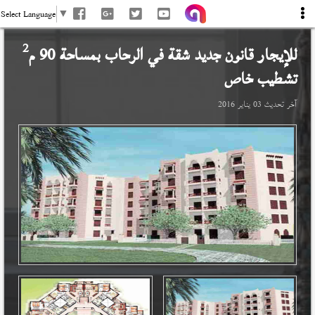
Select Language
▼
2
للإيجار قانون جديد شقة في
الرحاب
بمساحة 90 م
تشطيب خاص
آخر تحديث
03 يناير 2016