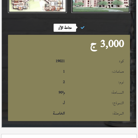
متاحة الآن
3,000
ج
كود
19021
حمامات:
1
نوم:
2
المساحة:
م²
90
النموذج:
ل
المرحلة:
الخامسة