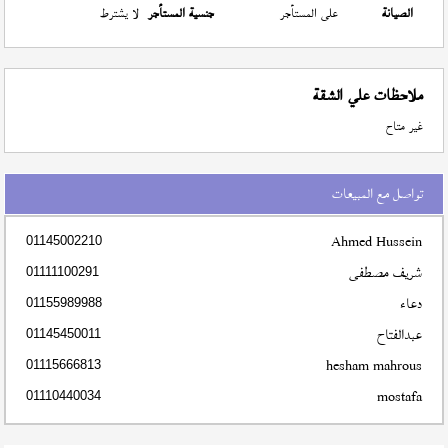
الصيانة
على المستأجر
جنسية المستأجر
لا يشترط
ملاحظات علي الشقة
غير متاح
تواصل مع المبيعات
Ahmed Hussein
01145002210
شريف مصطفى
01111100291
دعاء
01155989988
عبدالفتاح
01145450011
hesham mahrous
01115666813
mostafa
01110440034