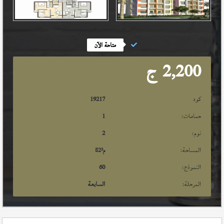
متاحة الآن
2,200
ج
كود
19217
حمامات:
1
نوم:
2
المساحة:
م²
82
النموذج:
60
المرحلة:
السابعة