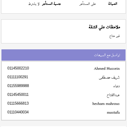
الصيانة
على المستأجر
جنسية المستأجر
لا يشترط
ملاحظات علي الشقة
غير متاح
تواصل مع المبيعات
Ahmed Hussein
01145002210
شريف مصطفى
01111100291
دعاء
01155989988
عبدالفتاح
01145450011
hesham mahrous
01115666813
mostafa
01110440034