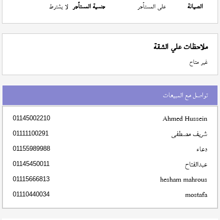
الصيانة
على المستأجر
جنسية المستأجر
لا يشترط
ملاحظات علي الشقة
غير متاح
تواصل مع المبيعات
Ahmed Hussein
01145002210
شريف مصطفى
01111100291
دعاء
01155989988
عبدالفتاح
01145450011
hesham mahrous
01115666813
mostafa
01110440034