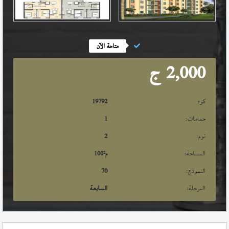
متاحة الآن
2,000
ج
كود
19792
حمامات:
1
نوم:
2
المساحة:
م²
100
النموذج:
70
المرحلة:
السابعة