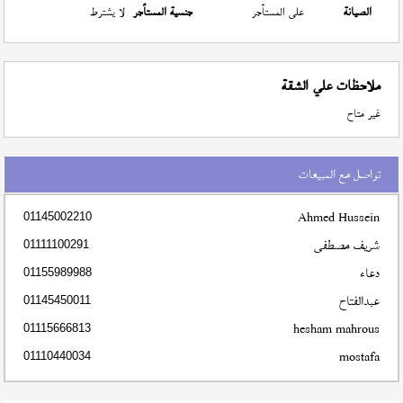
الصيانة
على المستأجر
جنسية المستأجر
لا يشترط
ملاحظات علي الشقة
غير متاح
تواصل مع المبيعات
Ahmed Hussein
01145002210
شريف مصطفى
01111100291
دعاء
01155989988
عبدالفتاح
01145450011
hesham mahrous
01115666813
mostafa
01110440034