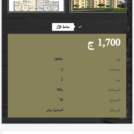
متاحة الآن
1,700
ج
كود
19841
حمامات:
2
نوم:
2
المساحة:
م²
96
النموذج:
70
المرحلة:
الحادية عشر