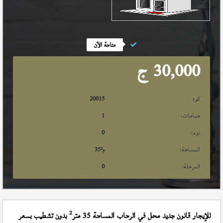
متاحة الآن
30,000
ج
كود
20015
حمامات:
1
نوم:
0
المساحة:
م²
35
المرحلة:
0
2
للإيجار قانون جديد محل في الرحاب المساحة 35 متر
بدون تشطيب بسعر