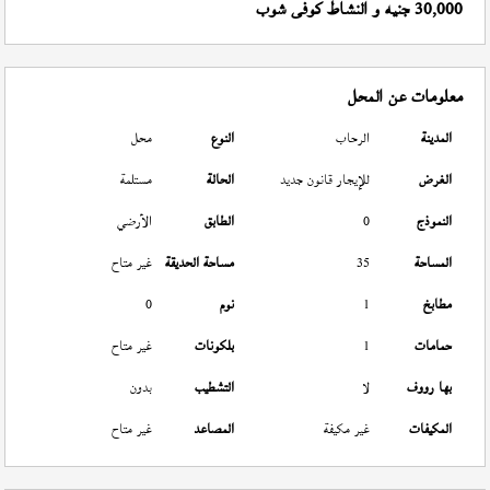
30,000 جنيه و النشاط كوفى شوب
معلومات عن المحل
المدينة
الرحاب
النوع
محل
الغرض
للإيجار قانون جديد
الحالة
مستلمة
النموذج
0
الطابق
الأرضي
المساحة
35
مساحة الحديقة
غير متاح
مطابخ
1
نوم
0
حمامات
1
بلكونات
غير متاح
بها رووف
لا
التشطيب
بدون
المكيفات
غير مكيفة
المصاعد
غير متاح