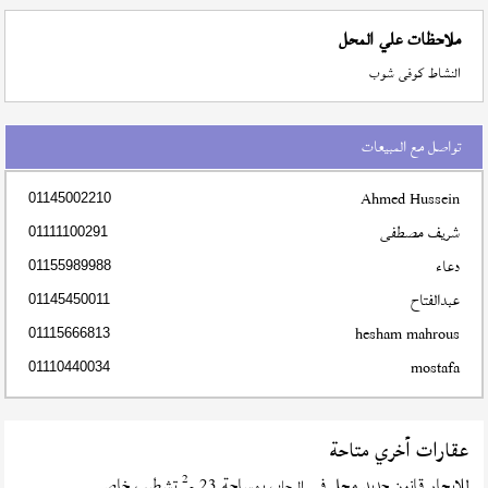
ملاحظات علي المحل
النشاط كوفى شوب
تواصل مع المبيعات
Ahmed Hussein
01145002210
شريف مصطفى
01111100291
دعاء
01155989988
عبدالفتاح
01145450011
hesham mahrous
01115666813
mostafa
01110440034
عقارات أخري متاحة
2
للإيجار قانون جديد محل في
بمساحة 23 م
تشطيب خاص
الرحاب