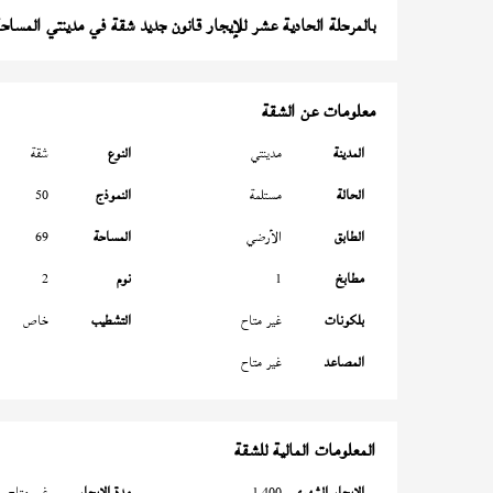
بالمرحلة الحادية عشر للإيجار قانون جديد شقة في مدينتي المساحة 69 م
معلومات عن الشقة
المدينة
مدينتي
النوع
شقة
الحالة
مستلمة
النموذج
50
الطابق
الأرضي
المساحة
69
مطابخ
1
نوم
2
بلكونات
غير متاح
التشطيب
خاص
المصاعد
غير متاح
المعلومات المالية للشقة
الإيجار الشهري
1,400
مدة الإيجار
غير متاح