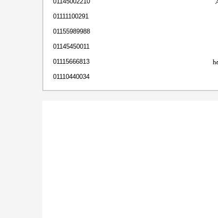
01145002210
01111100291
01155989988
01145450011
h
01115666813
01110440034