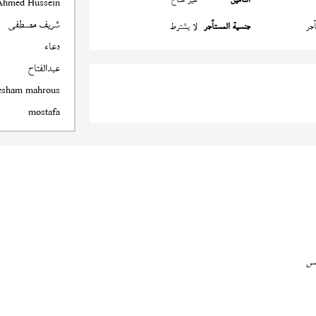
Ahmed Hussein
شريف مصطفى
جر
جنسية المستأجر
لا يشترط
دعاء
عبدالفتاح
esham mahrous
mostafa
س