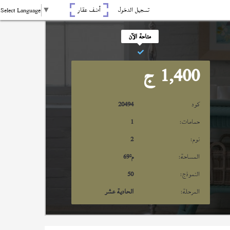
تسجيل الدخول
أضف عقار
Select Language
▼
متاحة الآن
1,400
ج
كود
20494
حمامات:
1
نوم:
2
المساحة:
م²
69
النموذج:
50
المرحلة:
الحادية عشر