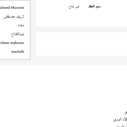
سعر العقد
غير متاح
Ahmed Hussein
شريف مصطفى
دعاء
عبدالفتاح
esham mahrous
mostafa
ي
ام فوري
م فوري