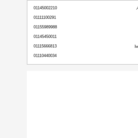
01145002210
01111100291
01155989988
01145450011
h
01115666813
01110440034