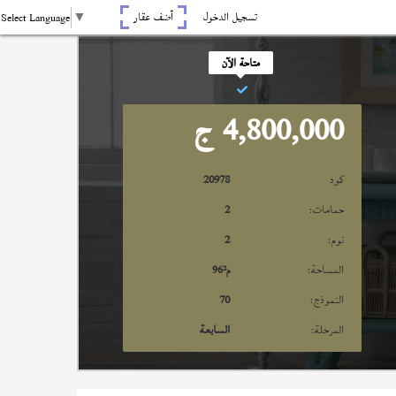
تسجيل الدخول
أضف عقار
Select Language
▼
متاحة الآن
4,800,000
ج
كود
20978
حمامات:
2
نوم:
2
المساحة:
م²
96
النموذج:
70
المرحلة:
السابعة