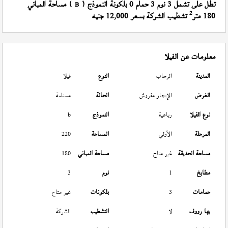
تطل على تشمل 3 نوم 3 حمام 0 بلكونة النموذج (
) مساحة المباني
B
2
180 متر
تشطيب الشركة بسعر 12,000 جنيه
معلومات عن الفيلا
المدينة
الرحاب
النوع
فيلا
الغرض
للإيجار مفروش
الحالة
مستلمة
نوع الفيلا
رباعية
النموذج
b
المرحلة
الأولي
المساحة
220
مساحة الحديقة
غير متاح
مساحة المباني
180
مطابخ
1
نوم
3
حمامات
3
بلكونات
غير متاح
بها رووف
لا
التشطيب
الشركة