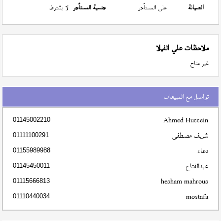
الصيانة
على المستأجر
جنسية المستأجر
لا يشترط
ملاحظات علي الفيلا
غير متاح
تواصل مع المبيعات
Ahmed Hussein
01145002210
شريف مصطفى
01111100291
دعاء
01155989988
عبدالفتاح
01145450011
hesham mahrous
01115666813
mostafa
01110440034