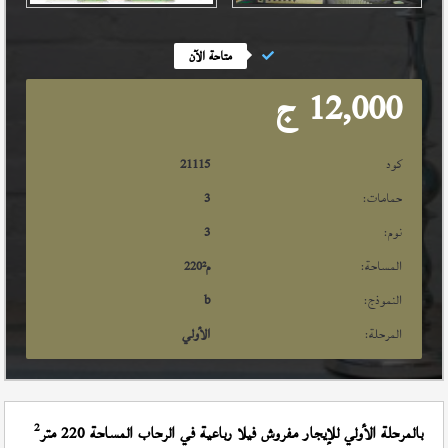
متاحة الآن
12,000
ج
كود
21115
حمامات:
3
نوم:
3
المساحة:
م²
220
النموذج:
b
المرحلة:
الأولي
2
بالمرحلة الأولي للإيجار مفروش فيلا رباعية في الرحاب المساحة 220 متر