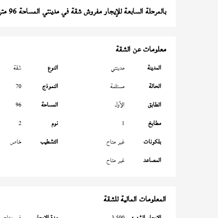
بالمرحلة السابعة للإيجار مفروش شقة في مدينتي المساحة 96 متر
معلومات عن الشقة
المدينة
مدينتي
النوع
شقة
الحالة
مستلمة
النموذج
70
الطابق
الأول
المساحة
96
مطابخ
1
نوم
2
بلكونات
غير متاح
التشطيب
خاص
المصاعد
غير متاح
المعلومات المالية للشقة
الإيجار الشهري
3,500
مدة الإيجار
غير متاح