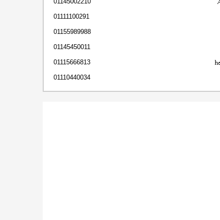
01145002210
01111100291
01155989988
01145450011
h
01115666813
01110440034