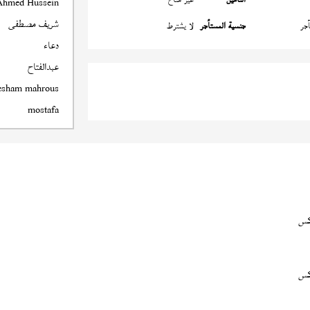
Ahmed Hussein
شريف مصطفى
جر
جنسية المستأجر
لا يشترط
دعاء
عبدالفتاح
esham mahrous
mostafa
كس
كس