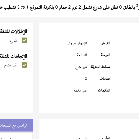
2
بالطابق 0 تطل على شارع تشمل 2 نوم 2 حمام 0 بلكونة النموذج (
) تشطيب خاص بسعر 3,500 ج
70
الإطلالات للشقة
شارع
الغرض
للإيجار مفروش
المرحلة
السابعة
الإتجاهات للشقة
غير متاح
مساحة الحديقة
غير متاح
حمامات
2
المكيفات
غير مكيفة
تواصل مع المبيعات
التأمين
غير متاح