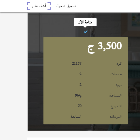
تسجيل الدخول
أضف عقار
متاحة الآن
3,500
ج
كود
21157
حمامات:
2
نوم:
2
المساحة:
م²
96
النموذج:
70
المرحلة:
السابعة