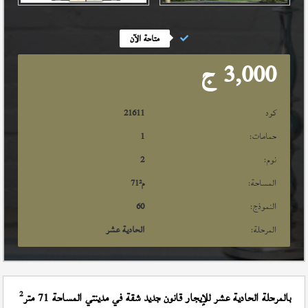
متاحة الآن
3,000
ج
كود
21611
حمامات:
1
نوم:
2
المساحة:
م²
71
النموذج:
60
المرحلة:
الحادية عشر
2
بالمرحلة الحادية عشر للإيجار قانون جديد شقة في مدينتي المساحة 71 متر