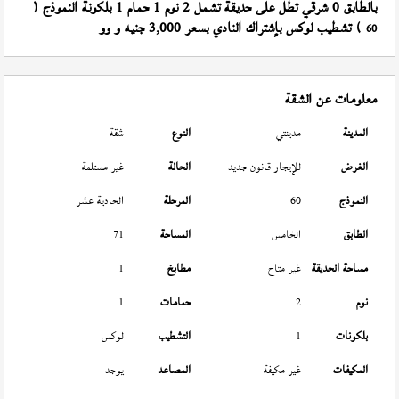
بالطابق 0 شرقي تطل على حديقة تشمل 2 نوم 1 حمام 1 بلكونة النموذج (
) تشطيب لوكس بإشتراك النادي بسعر 3,000 جنيه و وو
60
معلومات عن الشقة
المدينة
مدينتي
النوع
شقة
الغرض
للإيجار قانون جديد
الحالة
غير مستلمة
النموذج
60
المرحلة
الحادية عشر
الطابق
الخامس
المساحة
71
مساحة الحديقة
غير متاح
مطابخ
1
نوم
2
حمامات
1
بلكونات
1
التشطيب
لوكس
المكيفات
غير مكيفة
المصاعد
يوجد