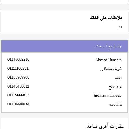
ملاحظات علي الشقة
وو
تواصل مع المبيعات
Ahmed Hussein
01145002210
شريف مصطفى
01111100291
دعاء
01155989988
عبدالفتاح
01145450011
hesham mahrous
01115666813
mostafa
01110440034
عقارات أخري متاحة