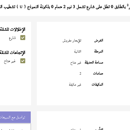
2
بالطابق 0 تطل على شارع تشمل 3 نوم 2 حمام 0 بلكونة النموذج (
) تشطيب الشركة بسعر 6,500 
U
الإطلالات للشقة
شارع
الغرض
للإيجار مفروش
المرحلة
الثانية
الإتجاهات للشقة
غير متاح
مساحة الحديقة
غير متاح
حمامات
2
المكيفات
غير مكيفة
تواصل مع المبيعات
التأمين
غير متاح