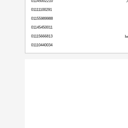
01145002210
01111100291
01155989988
01145450011
h
01115666813
01110440034