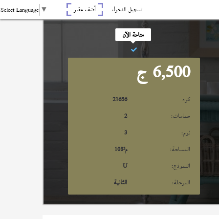
تسجيل الدخول
أضف عقار
Select Language
▼
متاحة الآن
6,500
ج
كود
21656
حمامات:
2
نوم:
3
المساحة:
م²
108
النموذج:
U
المرحلة:
الثانية