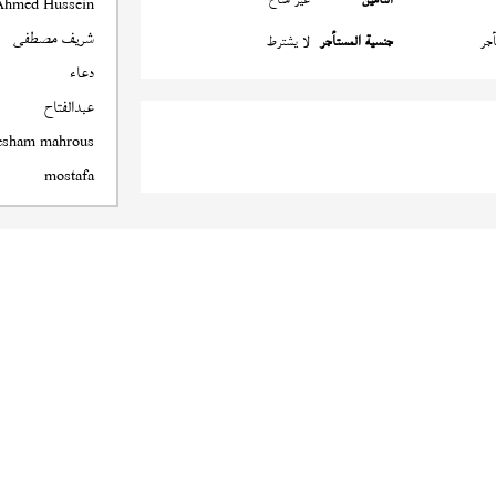
Ahmed Hussein
شريف مصطفى
جر
جنسية المستأجر
لا يشترط
دعاء
عبدالفتاح
esham mahrous
mostafa