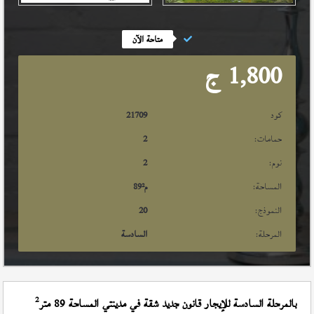
متاحة الآن
1,800
ج
كود
21709
حمامات:
2
نوم:
2
المساحة:
م²
89
النموذج:
20
المرحلة:
السادسة
2
بالمرحلة السادسة للإيجار قانون جديد شقة في مدينتي المساحة 89 متر