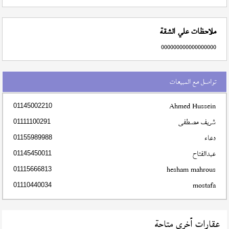
ملاحظات علي الشقة
000000000000000000
تواصل مع المبيعات
Ahmed Hussein
01145002210
شريف مصطفى
01111100291
دعاء
01155989988
عبدالفتاح
01145450011
hesham mahrous
01115666813
mostafa
01110440034
عقارات أخري متاحة