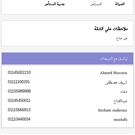
الصيانة
المستأجر
جنسية المستأجر
ملاحظات علي الشقة
غير متاح
تواصل مع المبيعات
Ahmed Hussein
01145002210
شريف مصطفى
01111100291
دعاء
01155989988
عبدالفتاح
01145450011
hesham mahrous
01115666813
mostafa
01110440034