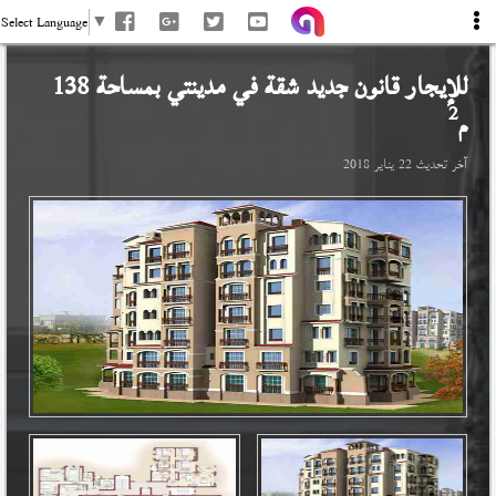
Select Language
▼
للإيجار قانون جديد شقة في
مدينتي
بمساحة 138
2
م
آخر تحديث
22 يناير 2018