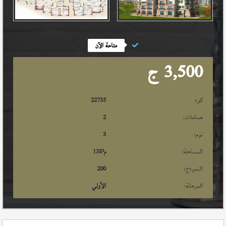
متاحة الآن
3,500
ج
كود
22735
حمامات:
2
نوم:
3
المساحة:
م²
138
النموذج:
200
المرحلة:
الأولي