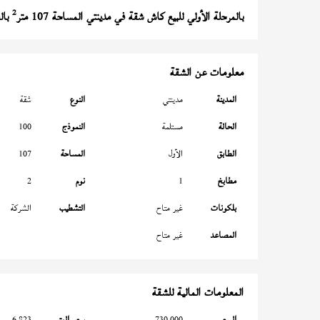
2
بالمرحلة الأولي للبيع كاش شقة في مدينتي المساحة 107 متر
بالطابق 0 غير متاح و قبلي تط
معلومات عن الشقة
المدينة
مدينتي
النوع
شقة
الحالة
مستلمة
النموذج
100
الطابق
الأول
المساحة
107
مطابخ
1
نوم
2
بلكونات
غير متاح
التشطيب
الشركة
المصاعد
غير متاح
المعلومات المالية للشقة
السعر
730,000
سعر المتر
6,823