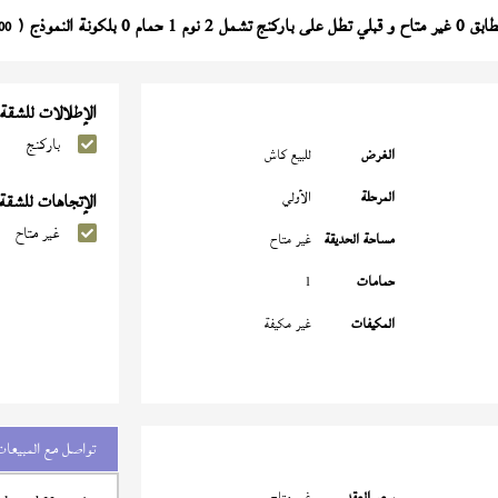
ل على باركنج تشمل 2 نوم 1 حمام 0 بلكونة النموذج (
00
الإطلالات للشقة
باركنج
الغرض
للبيع كاش
المرحلة
الأولي
الإتجاهات للشقة
غير متاح
مساحة الحديقة
غير متاح
حمامات
1
المكيفات
غير مكيفة
تواصل مع المبيعات
سعر العقد
غير متاح