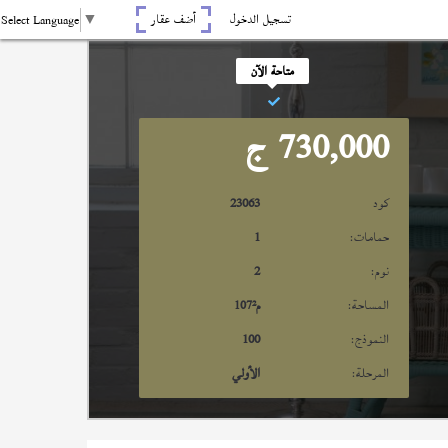
تسجيل الدخول
أضف عقار
Select Language
▼
متاحة الآن
730,000
ج
كود
23063
حمامات:
1
نوم:
2
المساحة:
م²
107
النموذج:
100
المرحلة:
الأولي