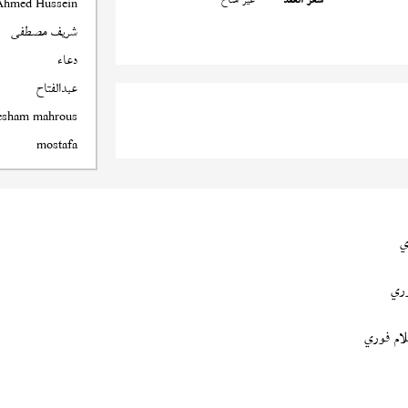
Ahmed Hussein
شريف مصطفى
دعاء
عبدالفتاح
esham mahrous
mostafa
ي
ري
ام فوري