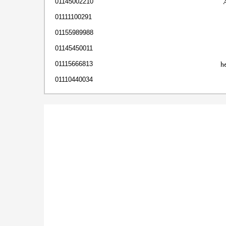
01145002210
01111100291
01155989988
01145450011
h
01115666813
01110440034