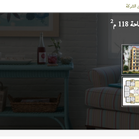
 الشركة
2
118 م