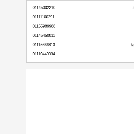
01145002210
01111100291
01155989988
01145450011
h
01115666813
01110440034