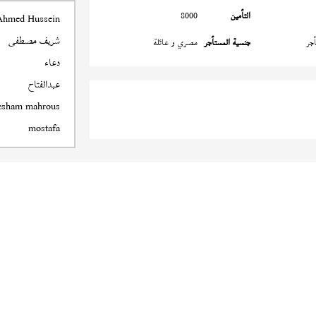
التأمين
8000
Ahmed Hussein
شريف مصطفى
جر
جنسية المستأجر
مصري و عائلة
دعاء
عبدالفتاح
esham mahrous
mostafa