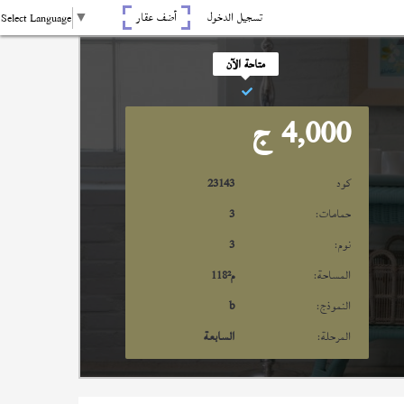
تسجيل الدخول
أضف عقار
Select Language
▼
متاحة الآن
4,000
ج
كود
23143
حمامات:
3
نوم:
3
المساحة:
م²
118
النموذج:
b
المرحلة:
السابعة