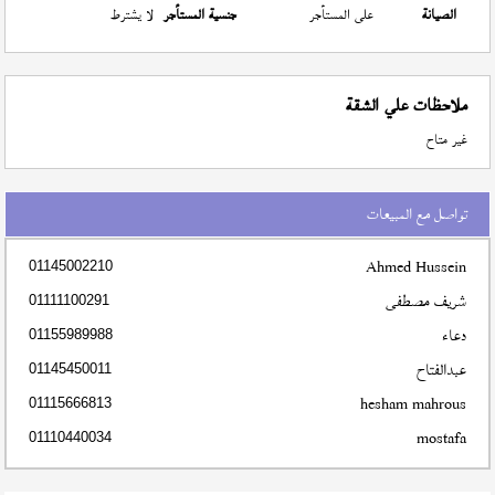
الصيانة
على المستأجر
جنسية المستأجر
لا يشترط
ملاحظات علي الشقة
غير متاح
تواصل مع المبيعات
Ahmed Hussein
01145002210
شريف مصطفى
01111100291
دعاء
01155989988
عبدالفتاح
01145450011
hesham mahrous
01115666813
mostafa
01110440034