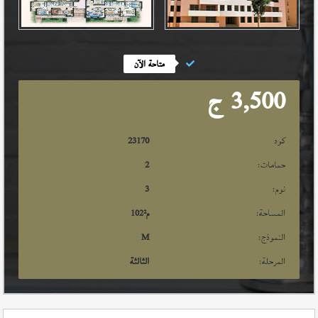
متاحة الآن
3,500
ج
كود
23170
حمامات:
2
نوم:
3
المساحة:
م²
102
النموذج:
M
المرحلة:
الثالثة