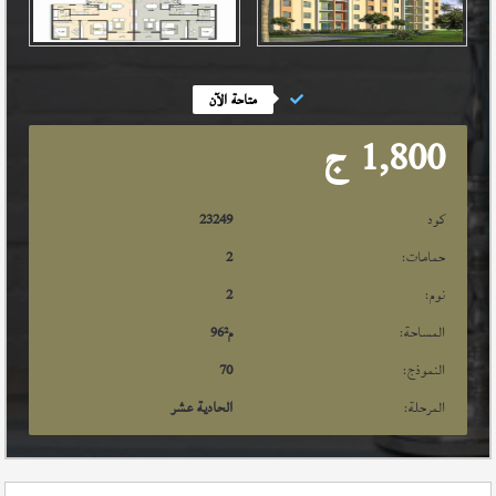
متاحة الآن
1,800
ج
كود
23249
حمامات:
2
نوم:
2
المساحة:
م²
96
النموذج:
70
المرحلة:
الحادية عشر