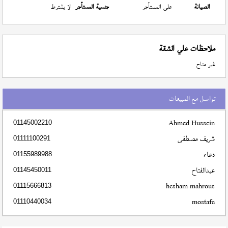
الصيانة
على المستأجر
جنسية المستأجر
لا يشترط
ملاحظات علي الشقة
غير متاح
تواصل مع المبيعات
Ahmed Hussein
01145002210
شريف مصطفى
01111100291
دعاء
01155989988
عبدالفتاح
01145450011
hesham mahrous
01115666813
mostafa
01110440034