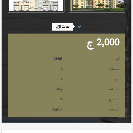
متاحة الآن
2,000
ج
كود
23463
حمامات:
2
نوم:
2
المساحة:
م²
96
النموذج:
70
المرحلة:
السابعة