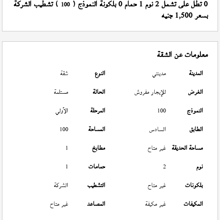
0 تطل على تشمل 2 نوم 1 حمام 0 بلكونة النموذج (
) تشطيب الشركة
100
بسعر 1,500 جنيه
معلومات عن الشقة
المدينة
مدينتي
النوع
شقة
الغرض
للإيجار مفروش
الحالة
مستلمة
النموذج
100
المرحلة
الأولي
الطابق
السادس
المساحة
100
مساحة الحديقة
غير متاح
مطابخ
1
نوم
2
حمامات
1
بلكونات
غير متاح
التشطيب
الشركة
المكيفات
غير مكيفة
المصاعد
غير متاح