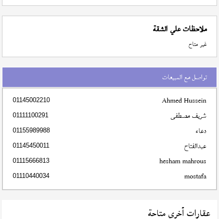
ملاحظات علي الشقة
غير متاح
تواصل مع المبيعات
Ahmed Hussein
01145002210
شريف مصطفى
01111100291
دعاء
01155989988
عبدالفتاح
01145450011
hesham mahrous
01115666813
mostafa
01110440034
عقارات أخري متاحة