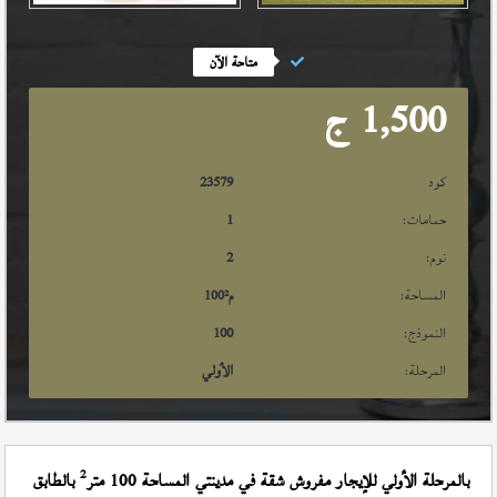
متاحة الآن
1,500
ج
كود
23579
حمامات:
1
نوم:
2
المساحة:
م²
100
النموذج:
100
المرحلة:
الأولي
2
بالمرحلة الأولي للإيجار مفروش شقة في مدينتي المساحة 100 متر
بالطابق