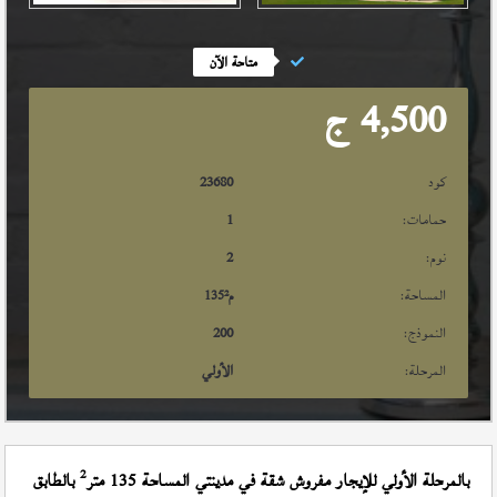
متاحة الآن
4,500
ج
كود
23680
حمامات:
1
نوم:
2
المساحة:
م²
135
النموذج:
200
المرحلة:
الأولي
2
بالمرحلة الأولي للإيجار مفروش شقة في مدينتي المساحة 135 متر
بالطابق