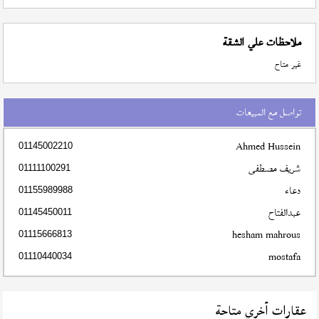
ملاحظات علي الشقة
غير متاح
تواصل مع المبيعات
Ahmed Hussein
01145002210
شريف مصطفى
01111100291
دعاء
01155989988
عبدالفتاح
01145450011
hesham mahrous
01115666813
mostafa
01110440034
عقارات أخري متاحة