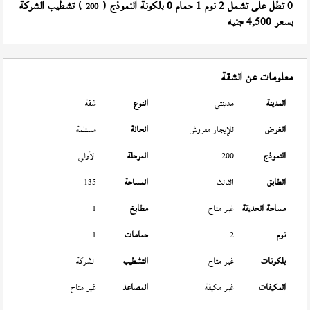
0 تطل على تشمل 2 نوم 1 حمام 0 بلكونة النموذج (
) تشطيب الشركة
200
بسعر 4,500 جنيه
معلومات عن الشقة
المدينة
مدينتي
النوع
شقة
الغرض
للإيجار مفروش
الحالة
مستلمة
النموذج
200
المرحلة
الأولي
الطابق
الثالث
المساحة
135
مساحة الحديقة
غير متاح
مطابخ
1
نوم
2
حمامات
1
بلكونات
غير متاح
التشطيب
الشركة
المكيفات
غير مكيفة
المصاعد
غير متاح