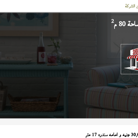
 الشركة
2
ة 80 م