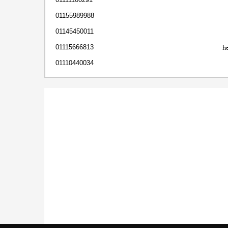
01155989988
01145450011
h
01115666813
01110440034