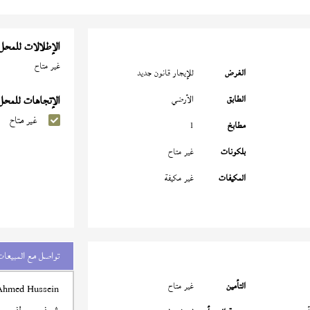
الإطلالات للمحل
غير متاح
الغرض
للإيجار قانون جديد
الطابق
الأرضي
الإتجاهات للمحل
غير متاح
مطابخ
1
بلكونات
غير متاح
المكيفات
غير مكيفة
تواصل مع المبيعات
التأمين
غير متاح
Ahmed Hussein