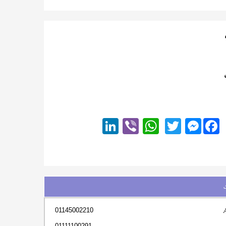
Messenger
01145002210
01111100291