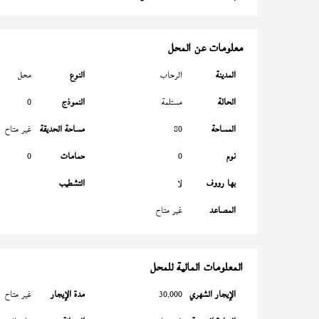
معلومات عن المحل
المدينة
الرحاب
النوع
محل
الحالة
مستلمة
النموذج
0
المساحة
80
مساحة الحديقة
غير متاح
نوم
0
حمامات
0
بها رووف
لا
التشطيب
المصاعد
غير متاح
المعلومات المالية للمحل
الإيجار الشهري
30,000
مدة الإيجار
غير متاح