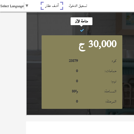
تسجيل الدخول
أضف عقار
Select Language
▼
متاحة الآن
30,000
ج
كود
23879
حمامات:
0
نوم:
0
المساحة:
م²
80
المرحلة:
0