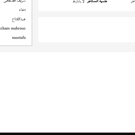
شريف مصطفى
جر
جنسية المستأجر
لا يشترط
دعاء
عبدالفتاح
esham mahrous
mostafa