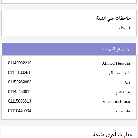
ملاحظات علي الشقة
غير متاح
تواصل مع المبيعات
Ahmed Hussein
01145002210
شريف مصطفى
01111100291
دعاء
01155989988
عبدالفتاح
01145450011
hesham mahrous
01115666813
mostafa
01110440034
عقارات أخري متاحة