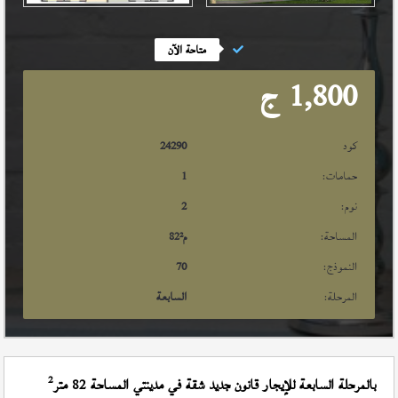
متاحة الآن
1,800
ج
كود
24290
حمامات:
1
نوم:
2
المساحة:
م²
82
النموذج:
70
المرحلة:
السابعة
2
بالمرحلة السابعة للإيجار قانون جديد شقة في مدينتي المساحة 82 متر