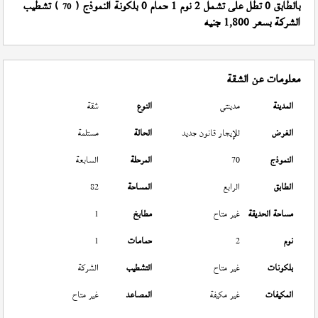
بالطابق 0 تطل على تشمل 2 نوم 1 حمام 0 بلكونة النموذج (
) تشطيب
70
الشركة بسعر 1,800 جنيه
معلومات عن الشقة
المدينة
مدينتي
النوع
شقة
الغرض
للإيجار قانون جديد
الحالة
مستلمة
النموذج
70
المرحلة
السابعة
الطابق
الرابع
المساحة
82
مساحة الحديقة
غير متاح
مطابخ
1
نوم
2
حمامات
1
بلكونات
غير متاح
التشطيب
الشركة
المكيفات
غير مكيفة
المصاعد
غير متاح