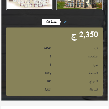
متاحة الآن
2,350
ج
كود
24643
حمامات:
2
نوم:
3
المساحة:
م²
135
النموذج:
200
المرحلة:
الثانية