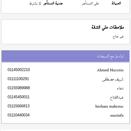
الصيانة
على المستأجر
جنسية المستأجر
لا يشترط
ملاحظات علي الشقة
غير متاح
تواصل مع المبيعات
Ahmed Hussein
01145002210
شريف مصطفى
01111100291
دعاء
01155989988
عبدالفتاح
01145450011
hesham mahrous
01115666813
mostafa
01110440034