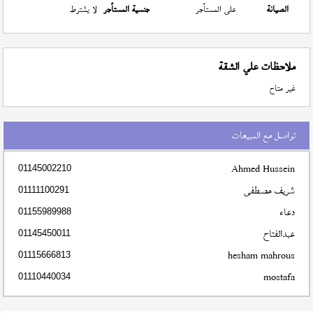
الصيانة
على المستأجر
جنسية المستأجر
لا يشترط
ملاحظات علي الشقة
غير متاح
تواصل مع المبيعات
Ahmed Hussein
01145002210
شريف مصطفى
01111100291
دعاء
01155989988
عبدالفتاح
01145450011
hesham mahrous
01115666813
mostafa
01110440034