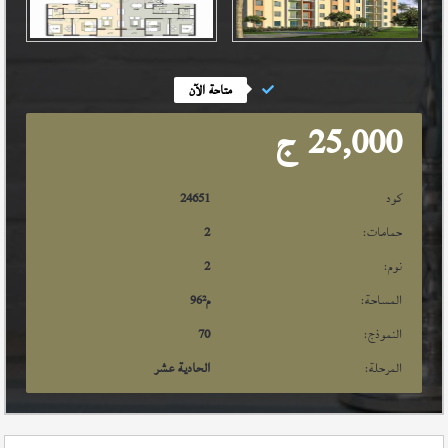
متاحة الآن
25,000
ج
كود
24651
حمامات:
2
نوم:
2
المساحة:
م²
96
النموذج:
70
المرحلة:
الحادية عشر