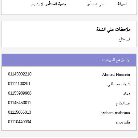
الصيانة
على المستأجر
جنسية المستأجر
لا يشترط
ملاحظات علي الشقة
غير متاح
تواصل مع المبيعات
Ahmed Hussein
01145002210
شريف مصطفى
01111100291
دعاء
01155989988
عبدالفتاح
01145450011
hesham mahrous
01115666813
mostafa
01110440034