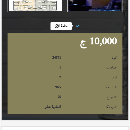
متاحة الآن
10,000
ج
كود
24871
حمامات:
1
نوم:
2
المساحة:
م²
96
النموذج:
70
المرحلة:
الحادية عشر