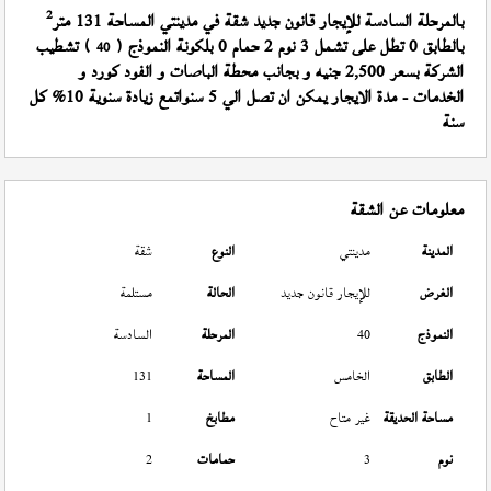
2
بالمرحلة السادسة للإيجار قانون جديد شقة في مدينتي المساحة 131 متر
بالطابق 0 تطل على تشمل 3 نوم 2 حمام 0 بلكونة النموذج (
) تشطيب
40
الشركة بسعر 2,500 جنيه و بجانب محطة الباصات و الفود كورد و
الخدمات - مدة الايجار يمكن ان تصل الي 5 سنواتمع زيادة سنوية 10% كل
سنة
معلومات عن الشقة
المدينة
مدينتي
النوع
شقة
الغرض
للإيجار قانون جديد
الحالة
مستلمة
النموذج
40
المرحلة
السادسة
الطابق
الخامس
المساحة
131
مساحة الحديقة
غير متاح
مطابخ
1
نوم
3
حمامات
2