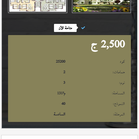
متاحة الآن
2,500
ج
كود
25200
حمامات:
2
نوم:
3
المساحة:
م²
131
النموذج:
40
المرحلة:
السادسة