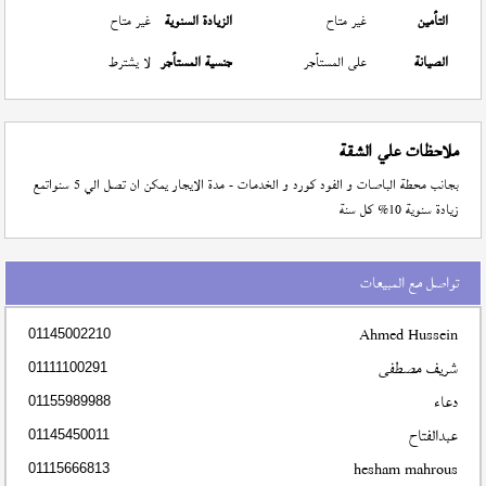
التأمين
غير متاح
الزيادة السنوية
غير متاح
الصيانة
على المستأجر
جنسية المستأجر
لا يشترط
ملاحظات علي الشقة
بجانب محطة الباصات و الفود كورد و الخدمات - مدة الايجار يمكن ان تصل الي 5 سنواتمع
زيادة سنوية 10% كل سنة
تواصل مع المبيعات
Ahmed Hussein
01145002210
شريف مصطفى
01111100291
دعاء
01155989988
عبدالفتاح
01145450011
hesham mahrous
01115666813