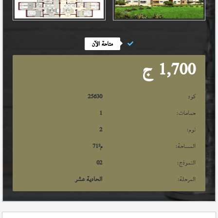
متاحة الآن
1,700
ج
كود
25630
حمامات:
1
نوم:
2
المساحة:
م²
71
النموذج:
02
المرحلة:
الحادية عشر