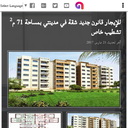
Select Language
▼
2
للإيجار قانون جديد شقة في
مدينتي
بمساحة 71 م
تشطيب خاص
آخر تحديث
21 مارس 2017