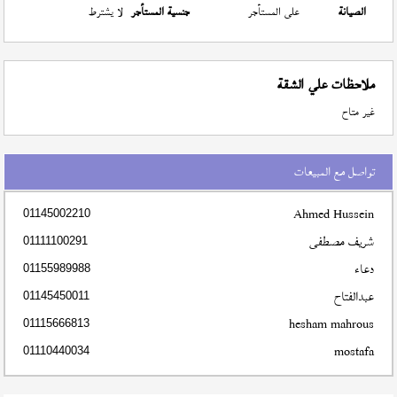
الصيانة
على المستأجر
جنسية المستأجر
لا يشترط
ملاحظات علي الشقة
غير متاح
تواصل مع المبيعات
Ahmed Hussein
01145002210
شريف مصطفى
01111100291
دعاء
01155989988
عبدالفتاح
01145450011
hesham mahrous
01115666813
mostafa
01110440034