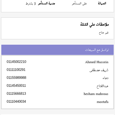
الصيانة
على المستأجر
جنسية المستأجر
لا يشترط
ملاحظات علي الشقة
غير متاح
تواصل مع المبيعات
Ahmed Hussein
01145002210
شريف مصطفى
01111100291
دعاء
01155989988
عبدالفتاح
01145450011
hesham mahrous
01115666813
mostafa
01110440034