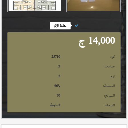
متاحة الآن
14,000
ج
كود
25710
حمامات:
2
نوم:
2
المساحة:
م²
96
النموذج:
70
المرحلة:
السابعة