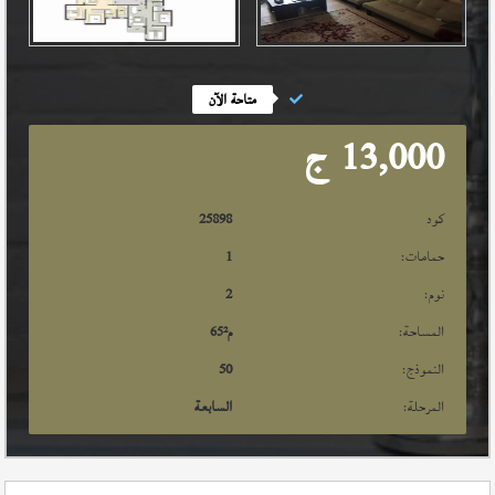
متاحة الآن
13,000
ج
كود
25898
حمامات:
1
نوم:
2
المساحة:
م²
65
النموذج:
50
المرحلة:
السابعة