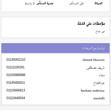
الصيانة
على المستأجر
جنسية المستأجر
لا يشترط
ملاحظات علي الشقة
غير متاح
تواصل مع المبيعات
Ahmed Hussein
01145002210
شريف مصطفى
01111100291
دعاء
01155989988
عبدالفتاح
01145450011
hesham mahrous
01115666813
mostafa
01110440034